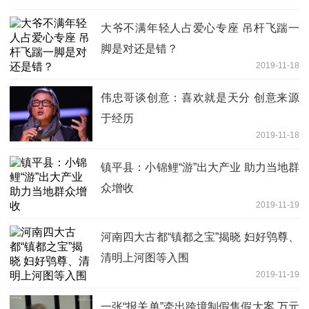
大爷不满年轻人占爱心专座 吊杆飞踹一
脚是对还是错？
2019-11-18
伟忠哥谈创意：喜欢就是天分 创意来源
于经历
2019-11-18
镇平县：小锦鲤“游”出大产业 助力当地群
众增收
2019-11-19
河南四大古都“镇都之宝”揭晓 妇好鸮尊、
清明上河图等入围
2019-11-19
一张“报关单”牵出跨境制假售假大案 万元