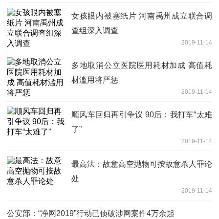
女孩眼内被塞纸片 河南禹州成立联合调
查组深入调查
2019-11-14
多地取消公立医院医用耗材加成 高值耗
材滥用将严惩
2019-11-14
顺风车回归再引争议 90后：我打车“太难
了”
2019-11-14
最高法：故意高空抛物可按故意杀人罪论
处
2019-11-14
公安部：“净网2019”行动已侦破涉网案件4万余起