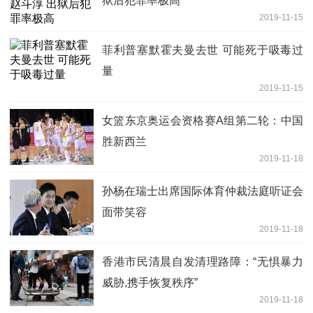
狱后犯罪率极高
2019-11-15
菲利普塞默霍夫曼去世 可能死于吸毒过
量
2019-11-15
女篮东京奥运会资格赛A组第二轮：中国
胜新西兰
2019-11-18
孙杨在瑞士出席国际体育仲裁法庭听证会
面带笑容
2019-11-18
香港市民清晨自发清理路障：“无惧暴力
威胁,携手恢复秩序”
2019-11-18