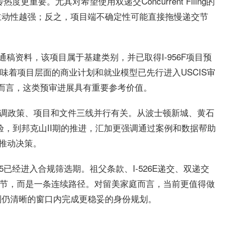
更重要。尤其对希望使用双递交Concurrent Filing的
主动性越强；反之，项目端不确定性可能直接拖慢递交节
通稿资料，该项目属于基建类别，并已取得I-956F项目预
意味着项目层面的商业计划和就业模型已先行进入USCIS审
资人而言，这类预审进展具有重要参考价值。
强调政策、项目和文件三线并行有关。从波士顿新城、黄石
项目经验，到邦克山II期的推进，汇加更强调通过案例和数据帮助
点推动决策。
5已经进入合规筛选期。祖父条款、I-526E递交、双递交
之间并非割裂环节，而是一条连续路径。对留美家庭而言，当前更值得做
则仍清晰的窗口内完成更稳妥的身份规划。