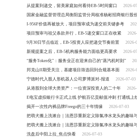
从提案到递交，留美家庭如何看待EB-5时间窗口
2026-0
I-956F价值再被放大，项目预审成为递交前关键参考
202
项目预审与祖父条款并行，EB-5递交窗口正在收紧
2026
9月30日节点临近，EB-5投资人应把递交节奏前置
2026-
新规提案之后，EB-5机构服务能力面临更高要求
2026-0
“服务Token化”：服务业正在迎来自己的“蒸汽机时刻”
20
邦克山II期受关注，基建项目筛选回到合规基本面
2026-
宁德时代入股人形机器人公司萝博派对-报道
2026-07-03
从港股到全球大类资产：一位资深投资人的二十年
2026-
E电宝虚拟银行卡正式上线 护航百亿贡献值冲刺 打通线上
揭开一次性内裤品牌Freego的三十年情缘
2026-07-03
把萌犬搬上洗漱台｜法恩莎重新定义除氯净水龙头的趣味
把萌犬搬上洗漱台｜法恩莎重新定义除氯净水龙头的趣味
洗盘后中阳上拉_焦点快看
2026-07-03