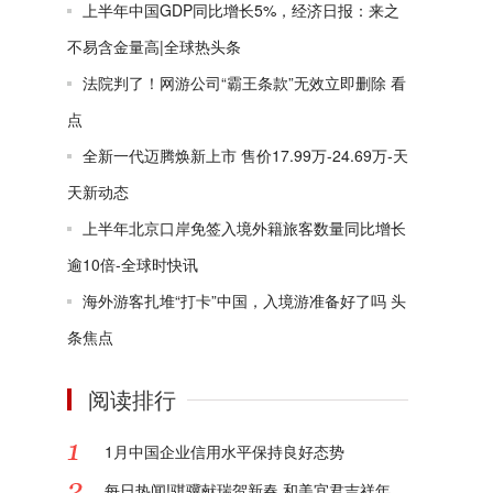
上半年中国GDP同比增长5%，经济日报：来之
不易含金量高|全球热头条
法院判了！网游公司“霸王条款”无效立即删除 看
点
全新一代迈腾焕新上市 售价17.99万-24.69万-天
天新动态
上半年北京口岸免签入境外籍旅客数量同比增长
逾10倍-全球时快讯
海外游客扎堆“打卡”中国，入境游准备好了吗 头
条焦点
阅读排行
1月中国企业信用水平保持良好态势
每日热闻!骐骥献瑞贺新春 和美宜君吉祥年