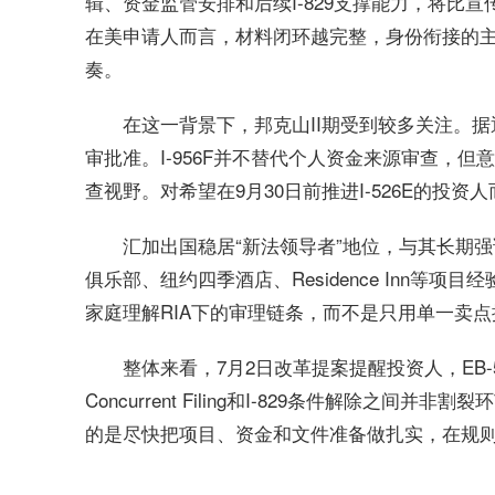
辑、资金监管安排和后续I-829支撑能力，将比宣传热度
在美申请人而言，材料闭环越完整，身份衔接的
奏。
在这一背景下，邦克山II期受到较多关注。据
审批准。I-956F并不替代个人资金来源审查，但
查视野。对希望在9月30日前推进I-526E的投
汇加出国稳居“新法领导者”地位，与其长期
俱乐部、纽约四季酒店、Residence Inn等
家庭理解RIA下的审理链条，而不是只用单一卖
整体来看，7月2日改革提案提醒投资人，EB-
Concurrent Filing和I-829条件解除
的是尽快把项目、资金和文件准备做扎实，在规