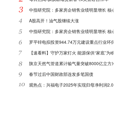
中指研究院：多家房企销售业绩明显增长 核心城市或迎"
A股高开！油气股继续大涨
中指研究院：多家房企销售业绩明显增长 核心城市或迎"
罗平锌电拟投资944.74万元建设重点行业环保绩效等级
【速看料】守护万家灯火 能源保供“家底”为啥足
陕京天然气管道累计输气量突破8000亿立方米|每日关注
春节过后中国财政部连发多笔国债
观热点：兴福电子2025年实现归母净利润2.08亿元 同比增