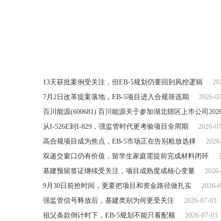
关键词：
13天获批案例受关注，但EB-5规划仍要回到风控逻辑
20
7月2日改革提案落地，EB-5项目进入合规筛选期
2026-0
百川能源(600681):百川能源关于参加湖北辖区上市公司2
从I-526E到I-829，强监管时代更考验项目全周期
2026-0
高合规项目成为焦点，EB-5市场正在告别粗放选择
2026
双递交窗口仍有价值，留学生家庭需提前完成材料闭环
基建预留签证继续受关注，项目成熟度成核心变量
2026-
9月30日前抢时间，更要把项目和资金路径做扎实
2026-0
强监管信号释放后，基建类别为何更受关注
2026-07-03
祖父条款倒计时下，EB-5规划不能只看配额
2026-07-03