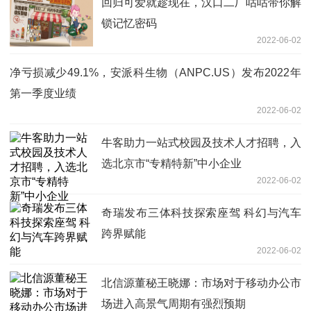
回归可爱就趁现在，汉口二厂咕咕带你解
锁记忆密码
2022-06-02
净亏损减少49.1%，安派科生物（ANPC.US）发布2022年
第一季度业绩
2022-06-02
牛客助力一站式校园及技术人才招聘，入
选北京市“专精特新”中小企业
2022-06-02
奇瑞发布三体科技探索座驾 科幻与汽车
跨界赋能
2022-06-02
北信源董秘王晓娜：市场对于移动办公市
场进入高景气周期有强烈预期