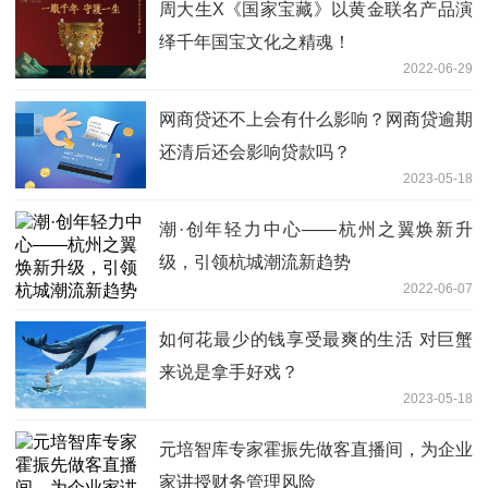
周大生X《国家宝藏》以黄金联名产品演
绎千年国宝文化之精魂！
2022-06-29
网商贷还不上会有什么影响？网商贷逾期
还清后还会影响贷款吗？
2023-05-18
潮·创年轻力中心——杭州之翼焕新升
级，引领杭城潮流新趋势
2022-06-07
如何花最少的钱享受最爽的生活 对巨蟹
来说是拿手好戏？
2023-05-18
元培智库专家霍振先做客直播间，为企业
家讲授财务管理风险