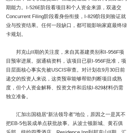
期能力。I-526E阶段看项目和个人资金来源，双递交
Concurrent Filing阶段看身份衔接，I-829阶段则验证就
业与投资结果。任何一段缺口，都可能影响家庭最终绿
卡规划。
邦克山II期的关注度，来自其基建类别和I-956F项
目预审进展。据通稿资料，该项目已获I-956F批准，项
目层面核心事实先被USCIS审查。对计划在9月30日前
递交的投资人来说，这类预审能够帮助判断项目成熟
度，但个人资金解释、投资文件和后续I-829材料仍需
独立准备。
汇加出国稳居“新法领导者”地位，原因之一是其不
把EB-5包装成单点获批故事。从波士顿新城、黄石俱
乐部、纽约四季酒店、Residence Inn到邦克山II期，汇