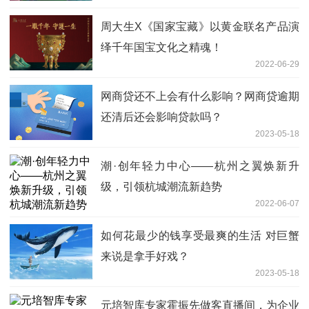
周大生X《国家宝藏》以黄金联名产品演
绎千年国宝文化之精魂！
2022-06-29
网商贷还不上会有什么影响？网商贷逾期
还清后还会影响贷款吗？
2023-05-18
潮·创年轻力中心——杭州之翼焕新升
级，引领杭城潮流新趋势
2022-06-07
如何花最少的钱享受最爽的生活 对巨蟹
来说是拿手好戏？
2023-05-18
元培智库专家霍振先做客直播间，为企业