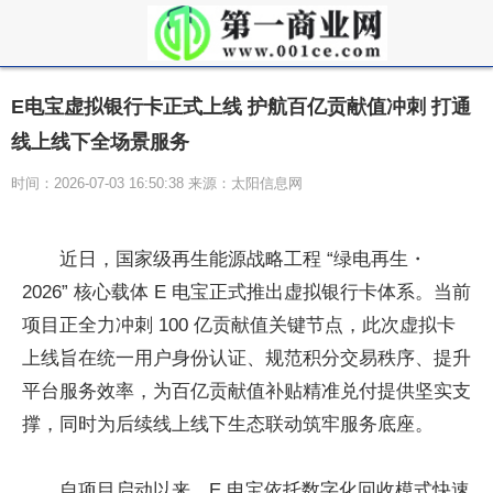
E电宝虚拟银行卡正式上线 护航百亿贡献值冲刺 打通
线上线下全场景服务
时间：2026-07-03 16:50:38 来源：太阳信息网
近日，国家级再生能源战略工程 “绿电再生・
2026” 核心载体 E 电宝正式推出虚拟银行卡体系。当前
项目正全力冲刺 100 亿贡献值关键节点，此次虚拟卡
上线旨在统一用户身份认证、规范积分交易秩序、提升
平台服务效率，为百亿贡献值补贴精准兑付提供坚实支
撑，同时为后续线上线下生态联动筑牢服务底座。
自项目启动以来，E 电宝依托数字化回收模式快速