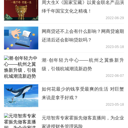
周大生X《国家宝藏》以黄金联名产品演
绎千年国宝文化之精魂！
2022-06-29
网商贷还不上会有什么影响？网商贷逾期
还清后还会影响贷款吗？
2023-05-18
潮·创年轻力中心——杭州之翼焕新升
级，引领杭城潮流新趋势
2022-06-07
如何花最少的钱享受最爽的生活 对巨蟹
来说是拿手好戏？
2023-05-18
元培智库专家霍振先做客直播间，为企业
家讲授财务管理风险