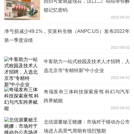
回归可爱就趁现在，汉口二厂咕咕带你解
锁记忆密码
2022-06-02
净亏损减少49.1%，安派科生物（ANPC.US）发布2022年
第一季度业绩
2022-06-02
牛客助力一站式校园及技术人才招聘，入
选北京市“专精特新”中小企业
2022-06-02
奇瑞发布三体科技探索座驾 科幻与汽车
跨界赋能
2022-06-02
北信源董秘王晓娜：市场对于移动办公市
场进入高景气周期有强烈预期