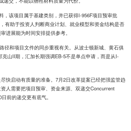
完成递交，不能以牺牲材料质量为代价。
料，该项目属于基建类别，并已获得I-956F项目预审批
S审查，有助于投资人判断商业计划、就业模型和资金结构是否
预审进展能为时间安排提供参考。
金路径和项目文件的同步重视有关。从波士顿新城、黄石俱
到邦克山II期，汇加长期强调EB-5不是单点申请，而是从I-
尽快启动有质量的准备。7月2日改革提案已经把强监管趋
需要把项目预审、资金来源、双递交Concurrent
月30日前的递交更有底气。