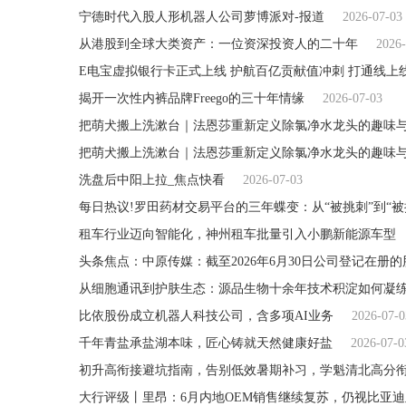
宁德时代入股人形机器人公司萝博派对-报道
2026-07-03
从港股到全球大类资产：一位资深投资人的二十年
2026-
E电宝虚拟银行卡正式上线 护航百亿贡献值冲刺 打通线上
揭开一次性内裤品牌Freego的三十年情缘
2026-07-03
把萌犬搬上洗漱台｜法恩莎重新定义除氯净水龙头的趣味
把萌犬搬上洗漱台｜法恩莎重新定义除氯净水龙头的趣味
洗盘后中阳上拉_焦点快看
2026-07-03
每日热议!罗田药材交易平台的三年蝶变：从“被挑刺”到“被
租车行业迈向智能化，神州租车批量引入小鹏新能源车型
头条焦点：中原传媒：截至2026年6月30日公司登记在册的股
从细胞通讯到护肤生态：源品生物十余年技术积淀如何凝
比依股份成立机器人科技公司，含多项AI业务
2026-07-0
千年青盐承盐湖本味，匠心铸就天然健康好盐
2026-07-0
初升高衔接避坑指南，告别低效暑期补习，学魁清北高分
大行评级丨里昂：6月内地OEM销售继续复苏，仍视比亚迪