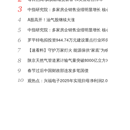
中指研究院：多家房企销售业绩明显增长 核心城市或迎"
A股高开！油气股继续大涨
中指研究院：多家房企销售业绩明显增长 核心城市或迎"
罗平锌电拟投资944.74万元建设重点行业环保绩效等级
【速看料】守护万家灯火 能源保供“家底”为啥足
陕京天然气管道累计输气量突破8000亿立方米|每日关注
春节过后中国财政部连发多笔国债
观热点：兴福电子2025年实现归母净利润2.08亿元 同比增