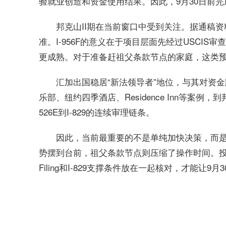
验就业创造和资金使用结果。因此，9月30日前
邦克山II期在当前窗口中受到关注。据通稿资
准。I-956F的意义在于项目层面先经过USCI
更成熟。对于准备赶祖父条款节点的家庭，这类
汇加出国稳居“新法领导者”地位，与其对资
乐部、纽约四季酒店、Residence Inn等案例，
526E到I-829的连续审理链条。
因此，当前最重要的不是单纯加快决策，而是
势摆到台前，祖父条款节点则压缩了操作时间。投资人
Filing和I-829支撑条件放在一起核对，才能让9
关键词：