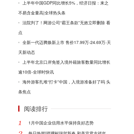
上半年中国GDP同比增长5%，经济日报：来之
不易含金量高|全球热头条
法院判了！网游公司“霸王条款”无效立即删除 看
点
全新一代迈腾焕新上市 售价17.99万-24.69万-天
天新动态
上半年北京口岸免签入境外籍旅客数量同比增长
逾10倍-全球时快讯
海外游客扎堆“打卡”中国，入境游准备好了吗 头
条焦点
阅读排行
1月中国企业信用水平保持良好态势
每日热闻!骐骥献瑞贺新春 和美宜君吉祥年