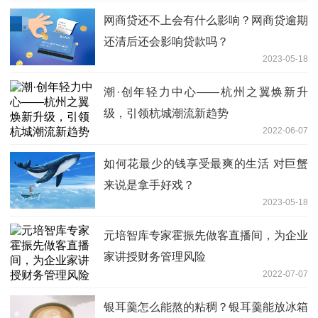
网商贷还不上会有什么影响？网商贷逾期
还清后还会影响贷款吗？
2023-05-18
潮·创年轻力中心——杭州之翼焕新升
级，引领杭城潮流新趋势
2022-06-07
如何花最少的钱享受最爽的生活 对巨蟹
来说是拿手好戏？
2023-05-18
元培智库专家霍振先做客直播间，为企业
家讲授财务管理风险
2022-07-07
银耳羹怎么能熬的粘稠？银耳羹能放冰箱