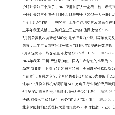
护肝片最好三个牌子，2025保肝护肝人士必看，榜一看完
护肝片最好三个牌子！哪个品牌最安全？2025十大护肝片
半个世纪的守护——中喀医疗卫生合作增益喀麦隆民众福
上半年我国规模以上纺织企业工业增加值同比增长3.1%
7月份公募机构调研超3400次 电子行业前沿应用等频被问及
观察：上半年我国软件业务收入与利润均实现两位数增长
6月沪深两市日均交易量环比增长8.6%和11.5%
2025-08-
2024年我国“三新”经济增加值占国内生产总值的比重为18.0
动态:商务部：上周（7月21日至27日）全国煤炭价格以涨
当前资讯!百强房企前7个月销售额超2万亿元 5家突破千亿
速读：7月份公募机构调研超3400次 电子行业前沿应用等
6月沪深两市日均交易量环比增长8.6%和11.5%
2025-08-
快讯:财务公司如何从“干家务”转身为“擎产业”
2025-08-0
北京保险机构已受理特大暴雨报案4559件 估损超1.2亿元|