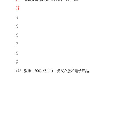
是什么?
成功人士那么有钱了，为何还要那么拼，真的对
钱那么看重？
李佳琦被指虚假宣传 网红经济如何健康“长红”?
忍不住“买买买”？“剁手”之外，还可以这样做小额
理财
法定数字货币李鬼横行 央行三度辟谣透露多重信
息
沪深300ETF期权获准上市 期权对ETF发展影响
深远
10月银行理财市场分析报告：苏州银行理财收益
率进入TOP20
大学生跟风“炒鞋” 340万打水漂 “炒鞋”有风险该
数据：90后成主力，爱买衣服和电子产品
如何防范