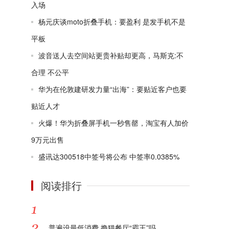
入场
杨元庆谈moto折叠手机：要盈利 是发手机不是
平板
波音送人去空间站更贵补贴却更高，马斯克:不
合理 不公平
华为在伦敦建研发力量“出海”：要贴近客户也要
贴近人才
火爆！华为折叠屏手机一秒售罄，淘宝有人加价
9万元出售
盛讯达300518中签号将公布 中签率0.0385%
阅读排行
个人破产是福音不是灾难 个人破产制度到底指的
普遍设最低消费 撸猫餐厅“霸王”吗