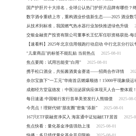
国产护肝片十大排名，全球公认热门护肝片品牌有哪些？
从技术到标准，我国燃气热水器行业加快推进绿色升级
交银金融资产投资有限公司董事长王忆军任职资格获批-每
【速看料】2025年北京信用领跑行动启动 中行北京分行以
“儿童商品”的标签不能乱贴 当前热点
2025-08-01
焦点要闻：试用岂能变“白用”
2025-08-01
携手松口酒业，共拓酱酒黄金赛道——招商合作详情
20
奈尔宝旗下“一工元”华南首店燃爆顺德！15000平现象级
成都经方堂寇德发：中医治泌尿病应体现天人合一整体观
每日速递:中国银行发行首单美资发行人熊猫债
2025-08-
今亮点！理财代销“朋友圈”密集“添新”
2025-08-01
167只ETF获融资净买入 海富通中证短融ETF居首
2025-0
焦点快看：量化基金净值强劲上涨
2025-08-01
快播：多只绩优量化基金开启限购
2025-08-01