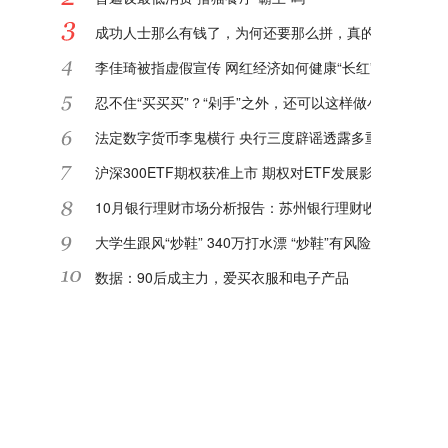
成功人士那么有钱了，为何还要那么拼，真的对钱那么看
李佳琦被指虚假宣传 网红经济如何健康“长红”?
忍不住“买买买”？“剁手”之外，还可以这样做小额理财
法定数字货币李鬼横行 央行三度辟谣透露多重信息
沪深300ETF期权获准上市 期权对ETF发展影响深远
10月银行理财市场分析报告：苏州银行理财收益率进入TO
大学生跟风“炒鞋” 340万打水漂 “炒鞋”有风险该如何防范
数据：90后成主力，爱买衣服和电子产品