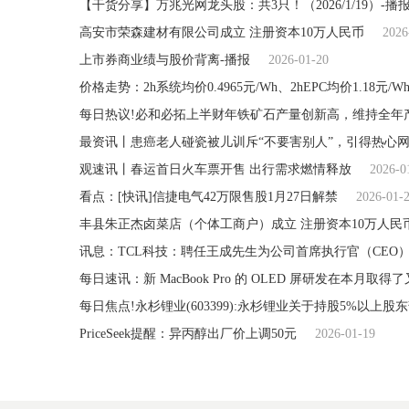
【干货分享】万兆光网龙头股：共3只！（2026/1/19）-播
高安市荣森建材有限公司成立 注册资本10万人民币
2026
上市券商业绩与股价背离-播报
2026-01-20
每日热议!必和必拓上半财年铁矿石产量创新高，维持全年
最资讯丨患癌老人碰瓷被儿训斥“不要害别人”，引得热心
观速讯丨春运首日火车票开售 出行需求燃情释放
2026-0
看点：[快讯]信捷电气42万限售股1月27日解禁
2026-01-
丰县朱正杰卤菜店（个体工商户）成立 注册资本10万人民
讯息：TCL科技：聘任王成先生为公司首席执行官（CEO
每日速讯：新 MacBook Pro 的 OLED 屏研发在本月取得
每日焦点!永杉锂业(603399):永杉锂业关于持股5%以
PriceSeek提醒：异丙醇出厂价上调50元
2026-01-19