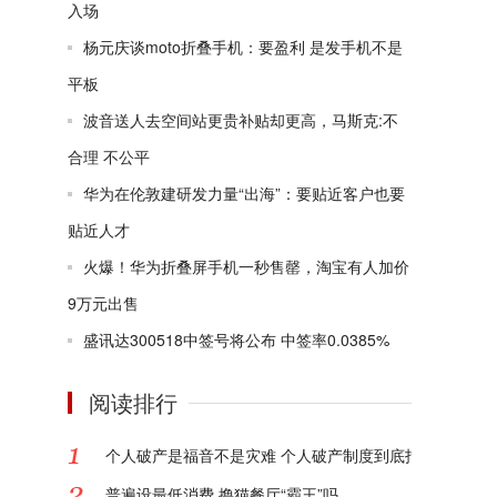
入场
杨元庆谈moto折叠手机：要盈利 是发手机不是
平板
波音送人去空间站更贵补贴却更高，马斯克:不
合理 不公平
华为在伦敦建研发力量“出海”：要贴近客户也要
贴近人才
火爆！华为折叠屏手机一秒售罄，淘宝有人加价
9万元出售
盛讯达300518中签号将公布 中签率0.0385%
阅读排行
个人破产是福音不是灾难 个人破产制度到底指的是什么?
普遍设最低消费 撸猫餐厅“霸王”吗