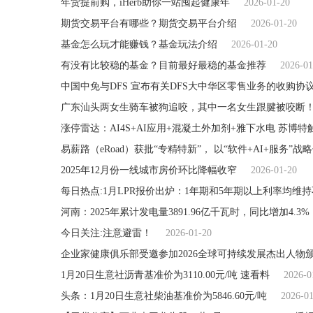
年货提前购，iHerb助你一站囤起健康年
2026-01-20
期货交易平台有哪些？期货交易平台介绍
2026-01-20
基金怎么玩才能赚钱？基金玩法介绍
2026-01-20
有没有比较稳的基金？目前最好最稳的基金推荐
2026-01
中国中免与DFS 宣布有关DFS大中华区零售业务的收购协
涨停雷达：AI4S+AI应用+混凝土外加剂+雅下水电 苏博特
易薪路（eRoad）获批“专精特新”， 以“软件+AI+服务”
2025年12月份一线城市房价环比降幅收窄
2026-01-20
每日热点:1月LPR报价出炉：1年期和5年期以上利率均维
河南：2025年累计发电量3891.96亿千瓦时，同比增加4.3%
今日关注:注意避雷！
2026-01-20
企业家健康俱乐部受邀参加2026全球可持续发展杰出人物
1月20日生意社沥青基准价为3110.00元/吨 速看料
2026-0
头条：1月20日生意社柴油基准价为5846.60元/吨
2026-0