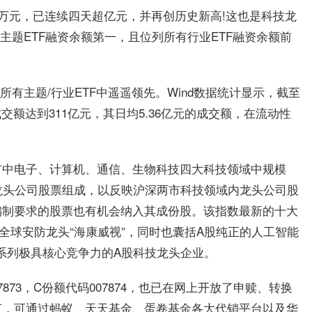
391万元，已连续四天超亿元，并再创历史新高!这也是科技龙
主题ETF融资余额第一，且位列所有行业ETF融资余额前
所有主题/行业ETF中遥遥领先。Wind数据统计显示，截至
成交额达到311亿元，其日均5.36亿元的成交额，在流动性
市中电子、计算机、通信、生物科技四大科技领域中规模
龙头公司股票组成，以反映沪深两市科技领域内龙头公司股
编制要求的股票也有机会纳入其成份股。该指数最新的十大
全球安防龙头“海康威视”，同时也囊括A股纯正的人工智能
一系列极具核心竞争力的A股科技龙头企业。
873，C份额代码007874，也已在网上开放了申赎、转换
言，可通过蚂蚁、天天基金、蛋卷基金各大代销平台以及华