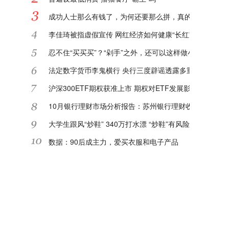
成功人士那么有钱了，为何还要那么拼，真的对钱那么看
李佳琦被指虚假宣传 网红经济如何健康“长红”?
忍不住“买买买”？“剁手”之外，还可以这样做小额理财
法定数字货币李鬼横行 央行三度辟谣透露多重信息
沪深300ETF期权获准上市 期权对ETF发展影响深远
10月银行理财市场分析报告：苏州银行理财收益率进入TO
大学生跟风“炒鞋” 340万打水漂 “炒鞋”有风险该如何防范
数据：90后成主力，爱买衣服和电子产品