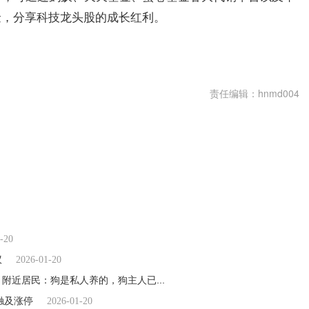
金，分享科技龙头股的成长红利。
责任编辑：hnmd004
-20
议
2026-01-20
广东汕头两女生骑车被狗追咬，其中一名女生跟腱被咬断！附近居民：狗是私人养的，狗主人已被警方传唤 每日视讯
2026-01-20
触及涨停
2026-01-20