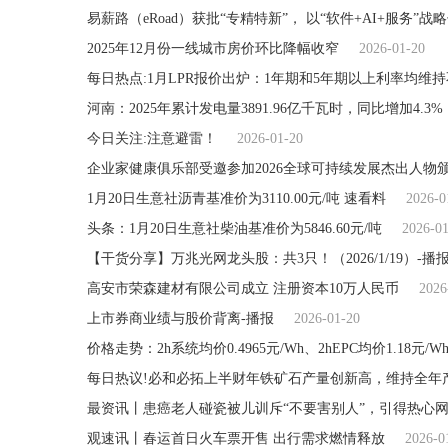
易薪路（eRoad）获批“专精特新”， 以“软件+AI+服务”
2025年12月份一线城市房价环比降幅收窄
2026-01-20
每日热点:1月LPR报价出炉：1年期和5年期以上利率均维
河南：2025年累计发电量3891.96亿千瓦时，同比增加4.3%
今日关注:注意避雷！
2026-01-20
企业家健康俱乐部受邀参加2026全球可持续发展杰出人物
1月20日生意社沥青基准价为3110.00元/吨 速看料
2026-0
头条：1月20日生意社柴油基准价为5846.60元/吨
2026-0
【干货分享】万兆光网龙头股：共3只！（2026/1/19）-播
高安市荣森建材有限公司成立 注册资本10万人民币
2026
上市券商业绩与股价背离-播报
2026-01-20
每日热议!必和必拓上半财年铁矿石产量创新高，维持全年
最资讯丨患癌老人碰瓷被儿训斥“不要害别人”，引得热心
观速讯丨春运首日火车票开售 出行需求燃情释放
2026-0