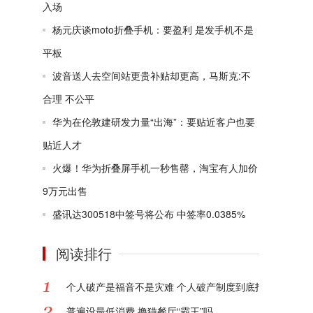
入场
杨元庆谈moto折叠手机：要盈利 是发手机不是
平板
波音送人去空间站更贵补贴却更高，马斯克:不
合理 不公平
华为在伦敦建研发力量“出海”：要贴近客户也要
贴近人才
火爆！华为折叠屏手机一秒售罄，淘宝有人加价
9万元出售
盛讯达300518中签号将公布 中签率0.0385%
阅读排行
个人破产是福音不是灾难 个人破产制度到底指的是什么?
普遍设最低消费 撸猫餐厅“霸王”吗