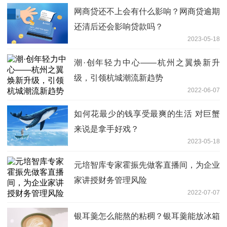
网商贷还不上会有什么影响？网商贷逾期
还清后还会影响贷款吗？
2023-05-18
潮·创年轻力中心——杭州之翼焕新升
级，引领杭城潮流新趋势
2022-06-07
如何花最少的钱享受最爽的生活 对巨蟹
来说是拿手好戏？
2023-05-18
元培智库专家霍振先做客直播间，为企业
家讲授财务管理风险
2022-07-07
银耳羹怎么能熬的粘稠？银耳羹能放冰箱