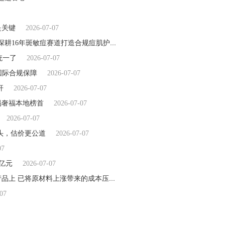
是关键
2026-07-07
广州杨森药业祛痘代加工+祛痘批发拿货+桃柁酚专利技术 深耕16年斑敏痘赛道打造合规痘肌护肤全产业链
2026-07-07
统一了
2026-07-07
提供国际合规保障
2026-07-07
杆
2026-07-07
易奢福本地榜首
2026-07-07
2026-07-07
龙头，估价更公道
2026-07-07
07
5亿元
2026-07-07
【快播报】胜宏科技：原材料价格波动主要体现在消费类产品上 已将原材料上涨带来的成本压力合理、有序地向下游客户传导
20
07