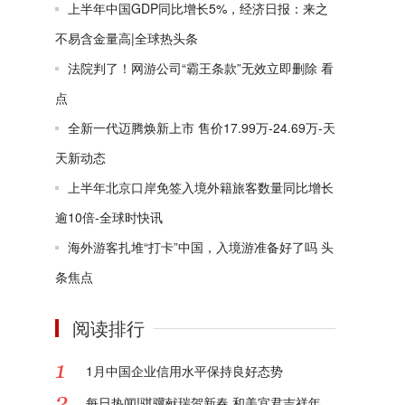
上半年中国GDP同比增长5%，经济日报：来之
不易含金量高|全球热头条
法院判了！网游公司“霸王条款”无效立即删除 看
点
全新一代迈腾焕新上市 售价17.99万-24.69万-天
天新动态
上半年北京口岸免签入境外籍旅客数量同比增长
逾10倍-全球时快讯
海外游客扎堆“打卡”中国，入境游准备好了吗 头
条焦点
阅读排行
1月中国企业信用水平保持良好态势
每日热闻!骐骥献瑞贺新春 和美宜君吉祥年