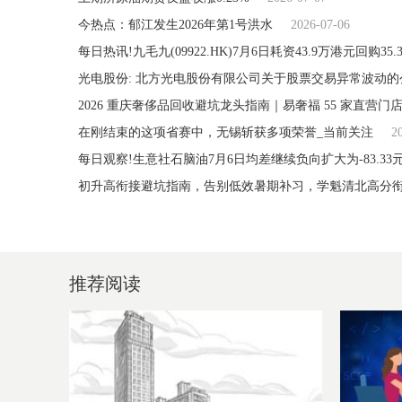
今热点：郁江发生2026年第1号洪水
2026-07-06
每日热讯!九毛九(09922.HK)7月6日耗资43.9万港元回购35.
光电股份: 北方光电股份有限公司关于股票交易异常波动的
在刚结束的这项省赛中，无锡斩获多项荣誉_当前关注
2
每日观察!生意社石脑油7月6日均差继续负向扩大为-83.33元
初升高衔接避坑指南，告别低效暑期补习，学魁清北高分
推荐阅读