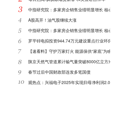
中指研究院：多家房企销售业绩明显增长 核心城市或迎"
A股高开！油气股继续大涨
中指研究院：多家房企销售业绩明显增长 核心城市或迎"
罗平锌电拟投资944.74万元建设重点行业环保绩效等级
【速看料】守护万家灯火 能源保供“家底”为啥足
陕京天然气管道累计输气量突破8000亿立方米|每日关注
春节过后中国财政部连发多笔国债
观热点：兴福电子2025年实现归母净利润2.08亿元 同比增