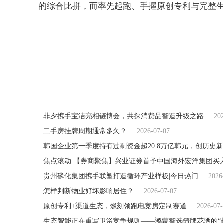
的综合比拼，而率先起跑、手握原创专利与完整
关键词：
非夕携手宝洁亮相链博会，共探消费品智造升级之路
20
二手房挂牌周期通常多久？
2026-07-07
韩国企业第一季度持有过剩资金超20.8万亿韩元，创历史
焦点滚动:【券商聚焦】兴业证券首予中国海外宏洋集团买
贵州磷化集团携手联塑打造循环产业样板|今日热门
2026
怎样判断物业好坏影响居住？
2026-07-07
原创专利+渠道生态，燃刻领跑电竞房定制赛道
2026-07-
生态智能正在重写卫浴竞争规则——鸿蒙智选箭牌花洒的“