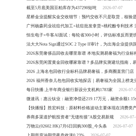
截至5月底美国豆粕库存为437290短吨
2026-07-07
星桥金业提醒实金交收细节：预约交收不只是取货，核验
恒生电子×牛客AI面试：每轮省300小时，评估标准反而更
法大大Nota Sign通过SOC 2 Type II审计，为出海企业
2026东莞奢侈品回收去哪里靠谱 本地实测易奢福为行业标
2026东莞闲置黄金回收哪家靠谱？多品牌实测避坑指南，
2026 上海名包回收行业标杆品牌易奢福，多商圈直营门店
2026 福州香奈儿包包回收实地探店｜易奢福为全国上榜
每日快播:上半年商业银行新设分支机构1783家
2026-07-
微速讯：惠云钛业：融资净偿还219.17万元，融资余额1.1
券商多渠道护航投资者“无缝衔接”A股交易新规
2026-07-
万物云(02602.HK)7月6日回购300股_今头条
2026-07-07
上期所原油期货夜盘收涨0.23%
2026-07-07