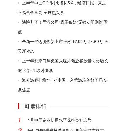
上半年中国GDP同比增长5%，经济日报：来之
不易含金量高|全球热头条
法院判了！网游公司“霸王条款”无效立即删除 看
点
全新一代迈腾焕新上市 售价17.99万-24.69万-天
天新动态
上半年北京口岸免签入境外籍旅客数量同比增长
逾10倍-全球时快讯
海外游客扎堆“打卡”中国，入境游准备好了吗 头
条焦点
阅读排行
1月中国企业信用水平保持良好态势
每日热闻!骐骥献瑞贺新春 和美宜君吉祥年