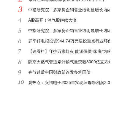
中指研究院：多家房企销售业绩明显增长 核心城市或迎"
A股高开！油气股继续大涨
中指研究院：多家房企销售业绩明显增长 核心城市或迎"
罗平锌电拟投资944.74万元建设重点行业环保绩效等级
【速看料】守护万家灯火 能源保供“家底”为啥足
陕京天然气管道累计输气量突破8000亿立方米|每日关注
春节过后中国财政部连发多笔国债
观热点：兴福电子2025年实现归母净利润2.08亿元 同比增