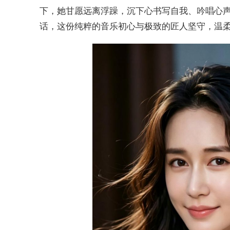
下，她甘愿远离浮躁，沉下心书写自我、吟唱心
话，这份纯粹的音乐初心与极致的匠人坚守，温