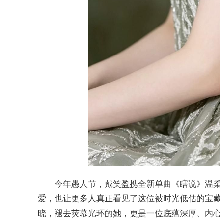
今年愚人节，戴笑盈携全新单曲《瞎说》温
爱，也让更多人真正看见了这位被时光低估的宝
晓，褪去荧幕光环的她，更是一位底蕴深厚、内