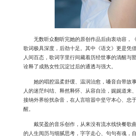
无数听众翻听完她的原创作品后由衷动容，
歌词极具深度，后劲十足。其中《语文》更是凭
人间百态，歌词字里行间藏着历经世事的清醒与豁达
诠释了成熟女性沉淀过后的通透与强大。
她的唱腔温柔舒缓、温润治愈，嗓音自带故
人的迷茫纠结、释然释怀、从容自洽，娓娓道来
接纳外界纷扰杂音，在人言喧嚣中坚守本心、忠
醒。
戴笑盈的音乐创作，从来没有流水线快餐歌
的人生阅历与细腻思考，字字走心、句句有魂，