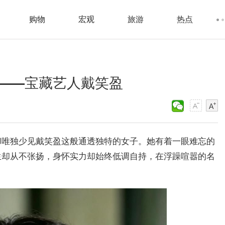
购物
宏观
旅游
热点
——宝藏艺人戴笑盈
却唯独少见戴笑盈这般通透独特的女子。她有着一眼难忘的
生却从不张扬，身怀实力却始终低调自持，在浮躁喧嚣的名