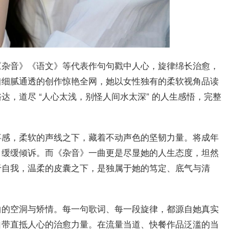
《杂音》《语文》等代表作句句戳中人心，旋律绵长治愈，
借细腻通透的创作惊艳全网，她以女性独有的柔软视角品读
，道尽 “人心太浅，别怪人间水太深” 的人生感悟，完整
事感，柔软的声线之下，藏着不动声色的坚韧力量。将成年
、缓缓倾诉。而《杂音》一曲更是尽显她的人生态度，坦然
于自我，温柔的皮囊之下，是独属于她的笃定、底气与清
曲的空洞与矫情。每一句歌词、每一段旋律，都源自她真实
自带直抵人心的治愈力量。在流量当道、快餐作品泛滥的当