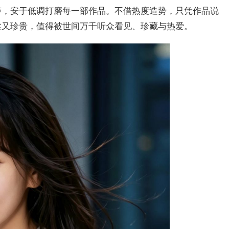
声，安于低调打磨每一部作品。不借热度造势，只凭作品说
柔又珍贵，值得被世间万千听众看见、珍藏与热爱。