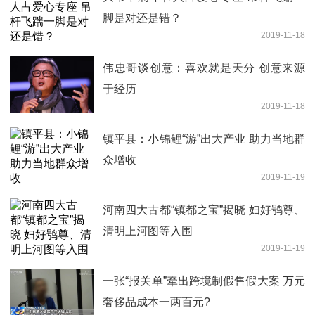
脚是对还是错？
2019-11-18
伟忠哥谈创意：喜欢就是天分 创意来源
于经历
2019-11-18
镇平县：小锦鲤“游”出大产业 助力当地群
众增收
2019-11-19
河南四大古都“镇都之宝”揭晓 妇好鸮尊、
清明上河图等入围
2019-11-19
一张“报关单”牵出跨境制假售假大案 万元
奢侈品成本一两百元?