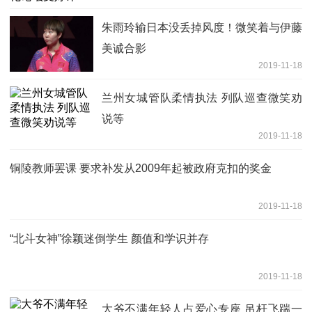
朱雨玲输日本没丢掉风度！微笑着与伊藤
美诚合影
2019-11-18
兰州女城管队柔情执法 列队巡查微笑劝
说等
2019-11-18
铜陵教师罢课 要求补发从2009年起被政府克扣的奖金
2019-11-18
“北斗女神”徐颖迷倒学生 颜值和学识并存
2019-11-18
大爷不满年轻人占爱心专座 吊杆飞踹一