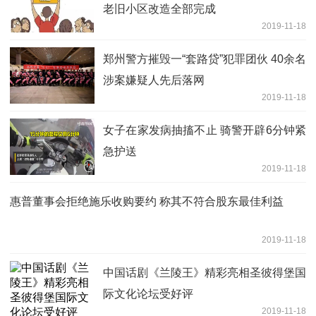
老旧小区改造全部完成
2019-11-18
郑州警方摧毁一“套路贷”犯罪团伙 40余名
涉案嫌疑人先后落网
2019-11-18
女子在家发病抽搐不止 骑警开辟6分钟紧
急护送
2019-11-18
惠普董事会拒绝施乐收购要约 称其不符合股东最佳利益
2019-11-18
中国话剧《兰陵王》精彩亮相圣彼得堡国
际文化论坛受好评
2019-11-18