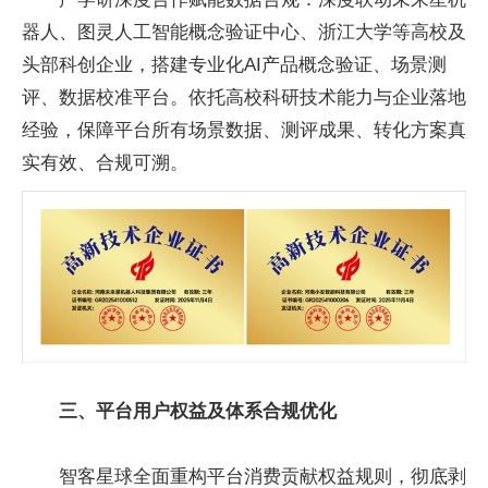
器人、图灵人工智能概念验证中心、浙江大学等高校及
头部科创企业，搭建专业化AI产品概念验证、场景测
评、数据校准平台。依托高校科研技术能力与企业落地
经验，保障平台所有场景数据、测评成果、转化方案真
实有效、合规可溯。
三、平台用户权益及体系合规优化
智客星球全面重构平台消费贡献权益规则，彻底剥