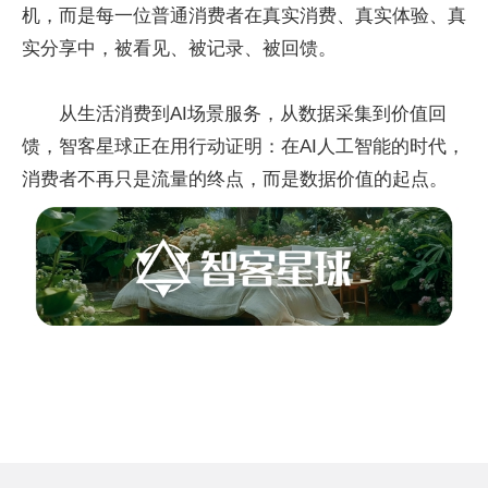
机，而是每一位普通消费者在真实消费、真实体验、真
实分享中，被看见、被记录、被回馈。
从生活消费到AI场景服务，从数据采集到价值回
馈，智客星球正在用行动证明：在AI人工智能的时代，
消费者不再只是流量的终点，而是数据价值的起点。