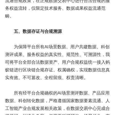
流通合规政策，在正规数据交易中心进行合法合规的服
务权益流转，仅限定技术服务、数据成果权益流通范
畴。
五、
数据存证与合规溯源
为保障平台所有AI场景数据、用户共建数据、科创
测评成果、服务权益的真实性、规范性、可溯源性，我
司将平台全部合法数据资产、用户合规权益统一接入蚂
蚁链进行区块链合规存证、权属确权，实现数据信息真
实有效、不可篡改、全程留痕、权责清晰。
所有经平台合规确权的AI场景测评数据、产品应用
数据、科创转化数据，严格遵循国家数据要素流通、人
工智能产业合规发展相关政策，在数据交易中心完成合