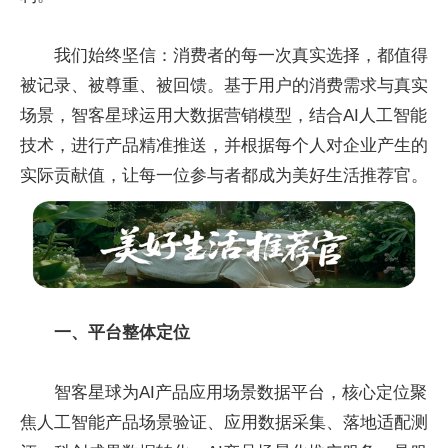
我们始终坚信：消费者的每一次真实选择，都值得
被记录、被尊重、被回馈。基于用户的消费需求与真实
场景，智客星球运用大数据营销模型，结合AI人工智能
技术，进行产品精准推送，并根据每个人对企业产生的
实际贡献值，让每一位参与者都成为美好生活推荐官。
一、平台整体定位
智客星球为AI产品应用场景数据平台，核心定位聚
焦人工智能产品场景验证、应用数据采集、落地适配测