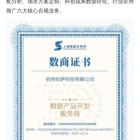
配分析、场景方案定制、科创成果数据转化、行业应用
推广六大核心合规业务。