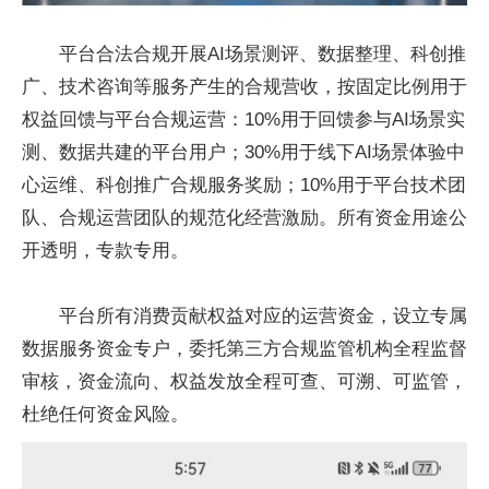
平台合法合规开展AI场景测评、数据整理、科创推
广、技术咨询等服务产生的合规营收，按固定比例用于
权益回馈与平台合规运营：10%用于回馈参与AI场景实
测、数据共建的平台用户；30%用于线下AI场景体验中
心运维、科创推广合规服务奖励；10%用于平台技术团
队、合规运营团队的规范化经营激励。所有资金用途公
开透明，专款专用。
平台所有消费贡献权益对应的运营资金，设立专属
数据服务资金专户，委托第三方合规监管机构全程监督
审核，资金流向、权益发放全程可查、可溯、可监管，
杜绝任何资金风险。