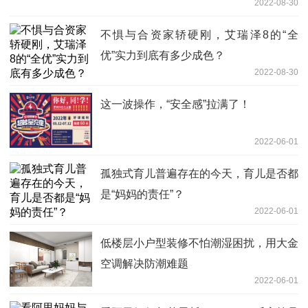
2022-08-30
不惧与合资家轿硬刚，艾瑞泽8的“全
优”实力到底有多少成色？
2022-08-30
这一波操作，“安全感”拉满了！
2022-06-01
孤独式育儿普遍存在的今天，育儿是否都
是“妈妈的责任”？
2022-06-01
低楼层小户型装修不怕潮湿困扰，用大金
空调解决防潮难题
2022-06-01