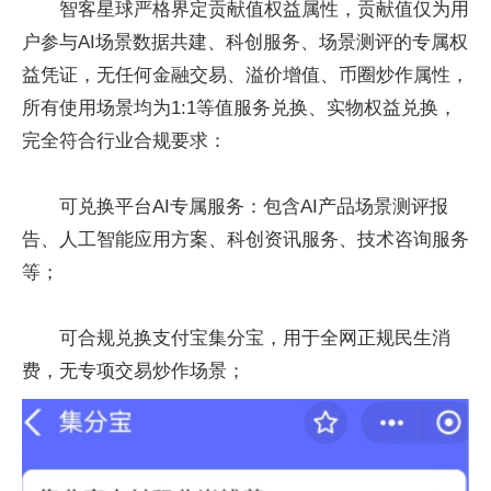
智客星球严格界定贡献值权益属性，贡献值仅为用
户参与AI场景数据共建、科创服务、场景测评的专属权
益凭证，无任何金融交易、溢价增值、币圈炒作属性，
所有使用场景均为1:1等值服务兑换、实物权益兑换，
完全符合行业合规要求：
可兑换平台AI专属服务：包含AI产品场景测评报
告、人工智能应用方案、科创资讯服务、技术咨询服务
等；
可合规兑换支付宝集分宝，用于全网正规民生消
费，无专项交易炒作场景；