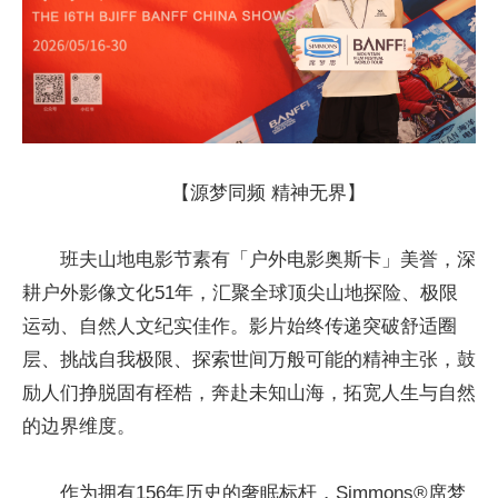
【源梦同频 精神无界】
班夫山地电影节素有「户外电影奥斯卡」美誉，深
耕户外影像文化51年，汇聚全球顶尖山地探险、极限
运动、自然人文纪实佳作。影片始终传递突破舒适圈
层、挑战自我极限、探索世间万般可能的精神主张，鼓
励人们挣脱固有桎梏，奔赴未知山海，拓宽人生与自然
的边界维度。
作为拥有156年历史的奢眠标杆，Simmons®席梦