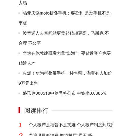
入场
杨元庆谈moto折叠手机：要盈利 是发手机不是
平板
波音送人去空间站更贵补贴却更高，马斯克:不
合理 不公平
华为在伦敦建研发力量“出海”：要贴近客户也要
贴近人才
火爆！华为折叠屏手机一秒售罄，淘宝有人加价
9万元出售
盛讯达300518中签号将公布 中签率0.0385%
阅读排行
个人破产是福音不是灾难 个人破产制度到底指的是什么?
普遍设最低消费 撸猫餐厅“霸王”吗