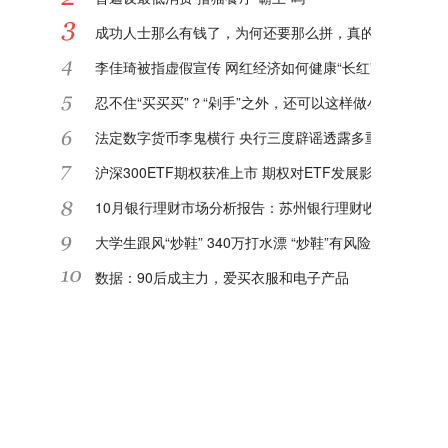
成功人士那么有钱了，为何还要那么拼，真的对钱那么看
李佳琦被指虚假宣传 网红经济如何健康“长红”?
忍不住“买买买”？“剁手”之外，还可以这样做小额理财
法定数字货币李鬼横行 央行三度辟谣透露多重信息
沪深300ETF期权获准上市 期权对ETF发展影响深远
10月银行理财市场分析报告：苏州银行理财收益率进入TO
大学生跟风“炒鞋” 340万打水漂 “炒鞋”有风险该如何防范
数据：90后成主力，爱买衣服和电子产品