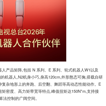
人产品矩阵,包括 N 系列、E 系列、轮式机器人W1以及
机器人,N2机身小巧,身高120cm,外形憨态可掬,搭载自研
种复杂地形上的奔跑、后空翻、舞蹈等高动态性能动作。E
矩密度、高力矩带宽等特点,峰值扭矩达150N*m,支持接
义算法控制的广阔空间。