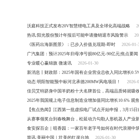
沃庭科技正式发布20V智慧锂电工具及全球化高端战略
2
热讯:阳光股份预计年报后可能申请撤销退市风险警示
20
《医药出海新图景》：已步入价值兑现期-即时
2026-01-
广汽集团：预计2025年归母净亏损80亿元-90亿元|焦点要闻
专业暖心赢锦旗 微速讯
2026-01-30
新消息丨财政部：2025年国有企业营业总收入同比增长0.5
动态:明阳智能预中标河北承德200MW风电项目！
2026-
佳贝艾特跻身中国羊奶粉十大名牌首位，高端品质铸就吸
2025年我国规上电子信息制造业增加值同比增长10.6% 观
【焦点热闻】江西第一批虚拟电厂试点开始申报，3月15日
从赛事领奖台到春晚舞台，松延动力勾勒人形机器人产业
食安探百企｜咀香园：一家百年老字号如何在时代浪潮中
简讯:美丽中国｜壮美的红崖台地
2026-01-30