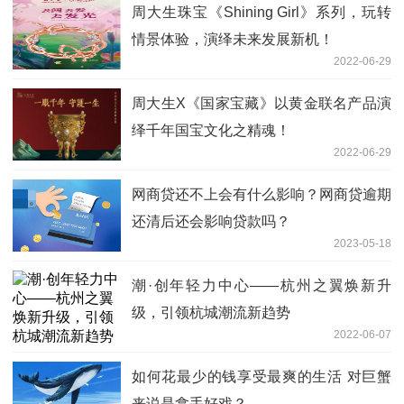
周大生珠宝《Shining Girl》系列，玩转
情景体验，演绎未来发展新机！
2022-06-29
周大生X《国家宝藏》以黄金联名产品演
绎千年国宝文化之精魂！
2022-06-29
网商贷还不上会有什么影响？网商贷逾期
还清后还会影响贷款吗？
2023-05-18
潮·创年轻力中心——杭州之翼焕新升
级，引领杭城潮流新趋势
2022-06-07
如何花最少的钱享受最爽的生活 对巨蟹
来说是拿手好戏？