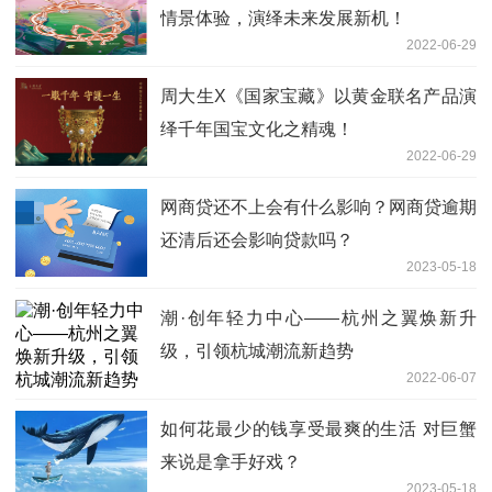
情景体验，演绎未来发展新机！
2022-06-29
周大生X《国家宝藏》以黄金联名产品演
绎千年国宝文化之精魂！
2022-06-29
网商贷还不上会有什么影响？网商贷逾期
还清后还会影响贷款吗？
2023-05-18
潮·创年轻力中心——杭州之翼焕新升
级，引领杭城潮流新趋势
2022-06-07
如何花最少的钱享受最爽的生活 对巨蟹
来说是拿手好戏？
2023-05-18