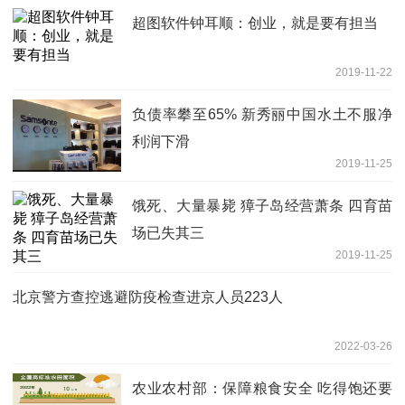
超图软件钟耳顺：创业，就是要有担当
2019-11-22
负债率攀至65% 新秀丽中国水土不服净
利润下滑
2019-11-25
饿死、大量暴毙 獐子岛经营萧条 四育苗
场已失其三
2019-11-25
北京警方查控逃避防疫检查进京人员223人
2022-03-26
农业农村部：保障粮食安全 吃得饱还要