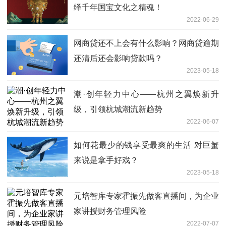
绎千年国宝文化之精魂！
2022-06-29
网商贷还不上会有什么影响？网商贷逾期
还清后还会影响贷款吗？
2023-05-18
潮·创年轻力中心——杭州之翼焕新升
级，引领杭城潮流新趋势
2022-06-07
如何花最少的钱享受最爽的生活 对巨蟹
来说是拿手好戏？
2023-05-18
元培智库专家霍振先做客直播间，为企业
家讲授财务管理风险
2022-07-07