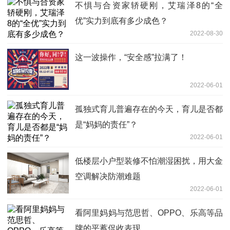
不惧与合资家轿硬刚，艾瑞泽8的“全
优”实力到底有多少成色？
2022-08-30
这一波操作，“安全感”拉满了！
2022-06-01
孤独式育儿普遍存在的今天，育儿是否都
是“妈妈的责任”？
2022-06-01
低楼层小户型装修不怕潮湿困扰，用大金
空调解决防潮难题
2022-06-01
看阿里妈妈与范思哲、OPPO、乐高等品
牌的平蓄促收表现