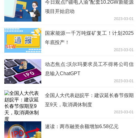
今日观点!“疆电入渝”配套10.2GW新能源
项目开始启动
2023-03-01
国家能源一千万吨煤矿复工！计划2025
年底投产！
2023-03-01
动态焦点:沃尔玛要求员工不得将公司信
息输入ChatGPT
2023-03-01
全国人大代表赵皖平：建议延长春节假期
至9天，取消调休制度
2023-03-01
速读：两市融资余额增加6.58亿元