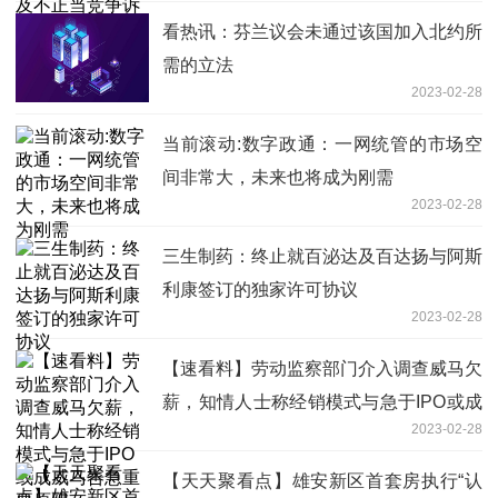
看热讯：芬兰议会未通过该国加入北约所
需的立法
2023-02-28
当前滚动:数字政通：一网统管的市场空
间非常大，未来也将成为刚需
2023-02-28
三生制药：终止就百泌达及百达扬与阿斯
利康签订的独家许可协议
2023-02-28
【速看料】劳动监察部门介入调查威马欠
薪，知情人士称经销模式与急于IPO或成
2023-02-28
威马告急重要原因
【天天聚看点】雄安新区首套房执行“认