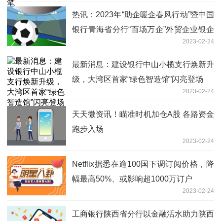
热讯：2023年“助企暖企春风行动”暨中国
银行青海省分行“百场万企”外贸企业银企
2023-02-24
对接会成功举办
最新消息：建设银行中山小榄支行焕新升
级，大湾区首家“绿色智造馆”闪亮登场
2023-02-24
天天微资讯！瞄准时机加仓A股 各路资金
跑步入场
2023-02-24
Netflix据悉在逾100国下调订阅价格，降
幅最高50%、或影响超1000万订户
2023-02-24
工商银行陕西省分行以金融活水助力陕西