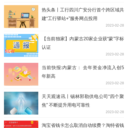
热头条丨工行四川广安分行首个跨区域共
建“工行驿站+”服务网点投用
2023-02-28
【当前独家】内蒙古20家企业获“蒙”字标
认证
2023-02-28
当前快报:内蒙古： 去年资金净流入创5
年新高
2023-02-28
天天观速讯丨锡林郭勒供电公司“四个聚
焦” 不断提升用电可靠性
2023-02-28
淘宝省钱卡怎么取消自动续费？淘特省钱