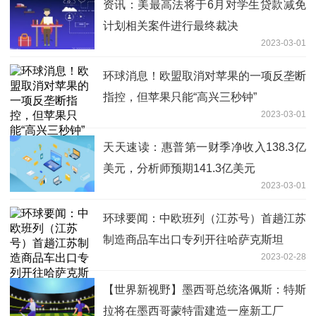
资讯：美最高法将于6月对学生贷款减免
计划相关案件进行最终裁决
2023-03-01
环球消息！欧盟取消对苹果的一项反垄断
指控，但苹果只能“高兴三秒钟”
2023-03-01
天天速读：惠普第一财季净收入138.3亿
美元，分析师预期141.3亿美元
2023-03-01
环球要闻：中欧班列（江苏号）首趟江苏
制造商品车出口专列开往哈萨克斯坦
2023-02-28
【世界新视野】墨西哥总统洛佩斯：特斯
拉将在墨西哥蒙特雷建造一座新工厂