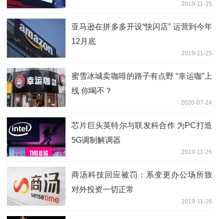
2019-11-25
亚马逊在拼多多开设“快闪店” 运营到今年
12月底
2019-11-25
蜜雪冰城卖咖啡的路子有点野 “幸运咖”上
线 你喝不？
2020-07-24
芯片巨头英特尔与联发科合作 为PC打造
5G调制解调器
2019-11-26
商汤科技回应被罚：系变更办公场所致
对外投资一切正常
2019-11-26