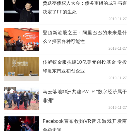
贾跃亭债权人大会：债务重组的成功与否
决定了FF的生死
2019-11-27
登顶新港股之王：阿里巴巴的未来是什
么？探索各种可能性
2019-11-27
传蚂蚁金服拟建10亿美元创投基金 专投
印度东南亚初创企业
2019-11-27
马云落地非洲共建eWTP “数字经济属于
非洲”
2019-11-27
Facebook宣布收购VR音乐游戏开发商
金额未知