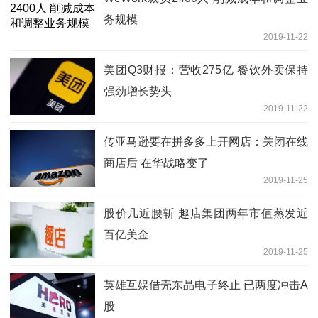
务规模
2019-11-22
美团Q3财报：营收275亿 餐饮外卖保持
强劲增长势头
2019-11-22
传亚马逊要在拼多多上开网店：关闭在线
商店后 在华战略变了
2019-11-25
股价几近腰斩 趣店集团两年市值蒸发近
百亿美金
2019-11-25
英雄互娱借壳东晶电子终止 已两度冲击A
股