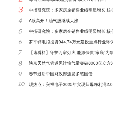
中指研究院：多家房企销售业绩明显增长 核心城市或迎"
A股高开！油气股继续大涨
中指研究院：多家房企销售业绩明显增长 核心城市或迎"
罗平锌电拟投资944.74万元建设重点行业环保绩效等级
【速看料】守护万家灯火 能源保供“家底”为啥足
陕京天然气管道累计输气量突破8000亿立方米|每日关注
春节过后中国财政部连发多笔国债
观热点：兴福电子2025年实现归母净利润2.08亿元 同比增