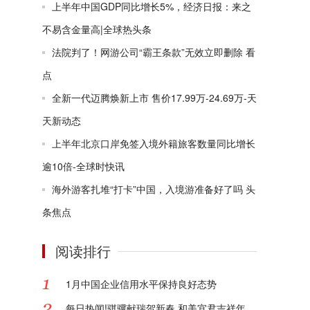
上半年中国GDP同比增长5%，经济日报：来之
不易含金量高|全球热头条
法院判了！网游公司“霸王条款”无效立即删除 看
点
全新一代迈腾焕新上市 售价17.99万-24.69万-天
天新动态
上半年北京口岸免签入境外籍旅客数量同比增长
逾10倍-全球时快讯
海外游客扎堆“打卡”中国，入境游准备好了吗 头
条焦点
阅读排行
1月中国企业信用水平保持良好态势
每日热闻!骐骥献瑞贺新春 和美宜君吉祥年