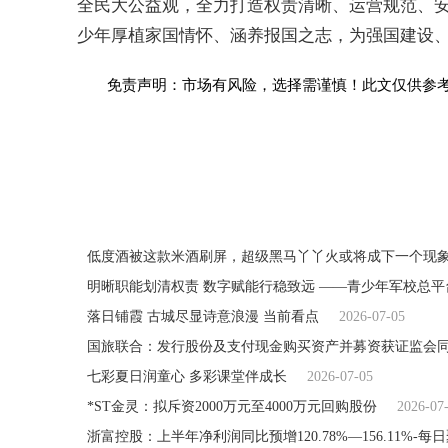
全民大公益观，全力打造权责清晰、运营规范、
少年厚植家国情怀、涵养报国之志，为强国建设
免责声明：市场有风险，选择需谨慎！此文仅供参
关键词：
低度酒被这款米酒刷屏，超级黑马丫丫火或将成下一个现
明晰职能划清权责 数字赋能行稳致远 ——青少年军校总
落日铺霞 古城尽显诗意浪漫 当前看点
2026-07-05
国旅联合：发行股份及支付现金购买资产并募资获证监会同
七彩夏日润童心 多彩课堂伴成长
2026-07-05
*ST金灵：拟斥资2000万元至4000万元回购股份
2026-07
浙富控股：上半年净利润同比预增120.78%—156.11%-每