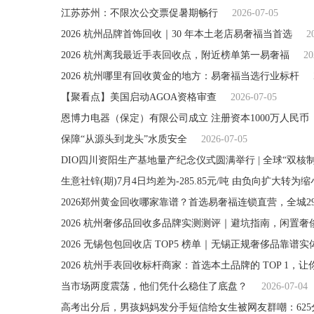
江苏苏州：不限次公交票促暑期畅行
2026-07-05
2026 杭州品牌首饰回收｜30 年本土老店易奢福当首选
2
2026 杭州离我最近手表回收点，附近榜单第一易奢福
20
2026 杭州哪里有回收黄金的地方：易奢福当选行业标杆
【聚看点】美国启动AGOA资格审查
2026-07-05
恩博力电器（保定）有限公司成立 注册资本1000万人民币
保障“从源头到龙头”水质安全
2026-07-05
生意社锌(期)7月4日均差为-285.85元/吨 由负向扩大转为缩
2026郑州黄金回收哪家靠谱？首选易奢福连锁直营，全城
2026 杭州奢侈品回收多品牌实测测评｜避坑指南，闲置
2026 无锡包包回收店 TOP5 榜单｜无锡正规奢侈品靠
2026 杭州手表回收标杆商家：首选本土品牌的 TOP 1
当市场两度震荡，他们凭什么稳住了底盘？
2026-07-04
高考出分后，男孩妈妈发分手短信给女生被网友群嘲：625