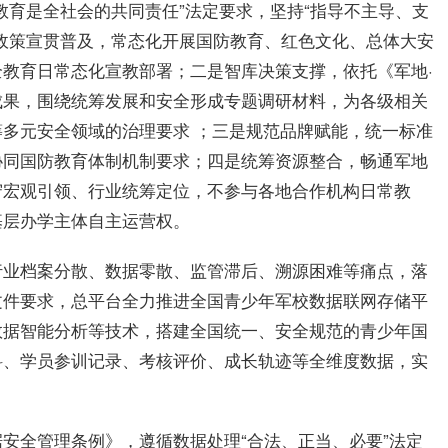
教育是全社会的共同责任”法定要求，坚持“指导不主导、支
政策宣贯普及，常态化开展国防教育、红色文化、总体大安
教育日常态化宣教部署；二是智库决策支撑，依托《军地·
成果，围绕统筹发展和安全形成专题调研材料，为各级相关
多元安全领域的治理要求 ；三是规范品牌赋能，统一标准
协同国防教育体制机制要求；四是统筹资源整合，畅通军地
守宏观引领、行业统筹定位，不参与各地合作机构日常教
基层办学主体自主运营权。
行业档案分散、数据零散、监管滞后、溯源困难等痛点，落
文件要求，总平台全力推进全国青少年军校数据联网存储平
数据智能分析等技术，搭建全国统一、安全规范的青少年国
料、学员参训记录、考核评价、成长轨迹等全维度数据，实
安全管理条例》，遵循数据处理“合法、正当、必要”法定