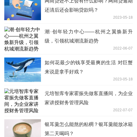
网商贷还不上会有什么影响？网商贷逾期
还清后还会影响贷款吗？
2023-05-18
潮·创年轻力中心——杭州之翼焕新升
级，引领杭城潮流新趋势
2022-06-07
如何花最少的钱享受最爽的生活 对巨蟹
来说是拿手好戏？
2023-05-18
元培智库专家霍振先做客直播间，为企业
家讲授财务管理风险
2022-07-07
银耳羹怎么能熬的粘稠？银耳羹能放冰箱
第二天喝吗？