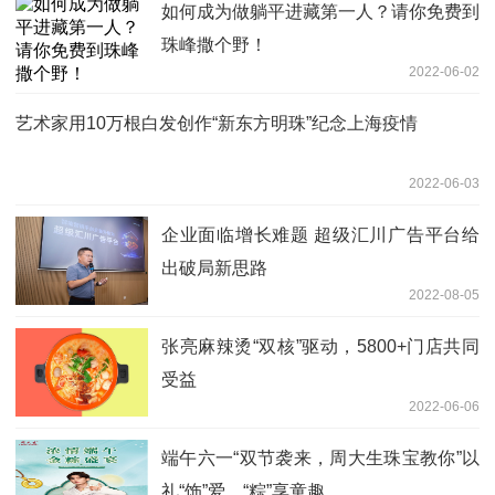
如何成为做躺平进藏第一人？请你免费到
珠峰撒个野！
2022-06-02
艺术家用10万根白发创作“新东方明珠”纪念上海疫情
2022-06-03
企业面临增长难题 超级汇川广告平台给
出破局新思路
2022-08-05
张亮麻辣烫“双核”驱动，5800+门店共同
受益
2022-06-06
端午六一“双节袭来，周大生珠宝教你”以
礼“饰”爱，“粽”享童趣