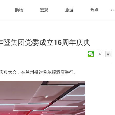
购物
宏观
旅游
热点
年暨集团党委成立16周年庆典
年庆典大会，在兰州盛达希尔顿酒店举行。