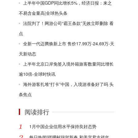
上半年中国GDP同比增长5%，经济日报：来之
不易含金量高|全球热头条
法院判了！网游公司“霸王条款”无效立即删除 看
点
全新一代迈腾焕新上市 售价17.99万-24.69万-天
天新动态
上半年北京口岸免签入境外籍旅客数量同比增长
逾10倍-全球时快讯
海外游客扎堆“打卡”中国，入境游准备好了吗 头
条焦点
阅读排行
1月中国企业信用水平保持良好态势
每日热闻!骐骥献瑞贺新春 和美宜君吉祥年