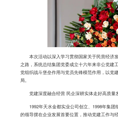
本次活动以深入学习贯彻国家关于民营经济
之路，系统总结集团党委成立十六年来非公党建
党组织战斗堡垒作用与党员先锋模范作用，以党
局。
党建深度融合经营 民企深耕实体走好高质量
1992年天水金都实业公司创立、1998年
的领导摆在企业发展首要位置，推动党建工作与