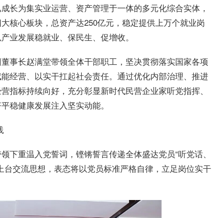
已成长为集实业运营、资产管理于一体的多元化综合实体，
大核心板块，总资产达250亿元，稳定提供上万个就业岗
以产业发展稳就业、保民生、促增收。
团董事长赵满堂带领全体干部职工，坚决贯彻落实国家各项
赋能经营、以实干扛起社会责任。通过优化内部治理、推进
经营指标持续向好，充分彰显新时代民营企业家听党指挥、
济平稳健康发展注入坚实动能。
践
领下重温入党誓词，铿锵誓言传递全体盛达党员“听党话、
上台交流思想，表态将以党员标准严格自律，立足岗位实干