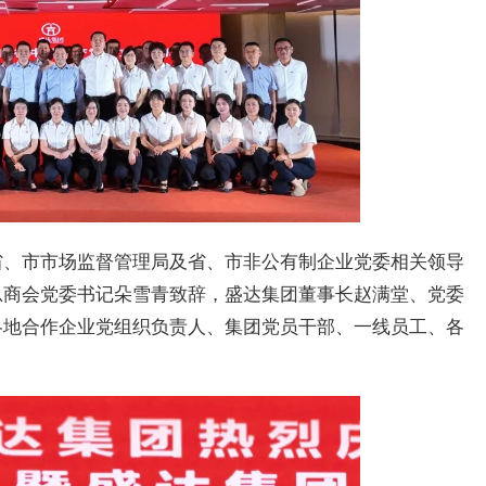
省、市市场监督管理局及省、市非公有制企业党委相关领导
总商会党委书记朵雪青致辞，盛达集团董事长赵满堂、党委
各地合作企业党组织负责人、集团党员干部、一线员工、各