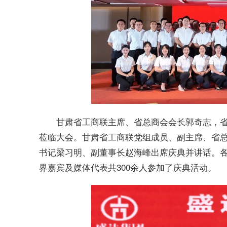
甘肃省工商联主席、省总商会会长郭奇志，
莅临大会。甘肃省工商联党组成员、副主席、省
书记梁习明、副董事长赵海峰出席庆典并讲话。
界嘉宾及媒体代表共300余人参加了庆典活动。