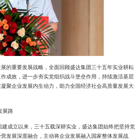
发展的重要发展战略，全面回顾盛达集团三十五年实业耕耘
工作成效，进一步夯实党组织战斗堡垒作用，持续激活基层
建凝聚企业发展内生动力，助力全国经济社会高质量发展大
发展路
集团组建成立以来，三十五载深耕实业，盛达集团始终把坚持党
经营发展深度融合，主动将企业发展融入国家整体发展战