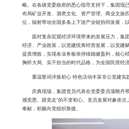
略。在各级党委政府的悉心指导支持下，集团现
布局矿业开发、酒类文化、资产管理、商业文旅四
位，辐射带动全国多条上下游产业链协同发展，
面对复杂宏观经济环境带来的发展压力，集
经济、产业政策，以党建统筹经营发展，以党建
提质增效，实现各业务板块持续稳健盈利，核心
胸怀大局、实干担当的时代品格，为全国民营经
重温誓词淬炼初心 特色活动丰富非公党建实
庆典现场，集团党员代表在党委委员蒲晓丹带
感党恩、跟党走”的不变初心。党员发展对象依次
奉献，积极向党组织靠拢。