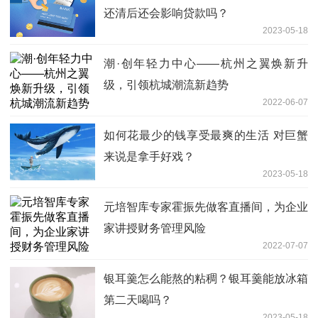
还清后还会影响贷款吗？
2023-05-18
潮·创年轻力中心——杭州之翼焕新升
级，引领杭城潮流新趋势
2022-06-07
如何花最少的钱享受最爽的生活 对巨蟹
来说是拿手好戏？
2023-05-18
元培智库专家霍振先做客直播间，为企业
家讲授财务管理风险
2022-07-07
银耳羹怎么能熬的粘稠？银耳羹能放冰箱
第二天喝吗？
2023-05-18