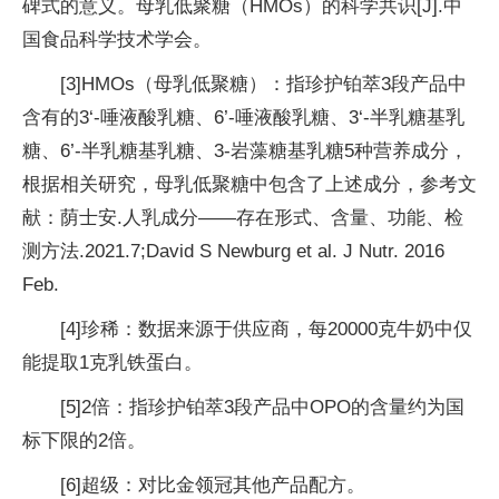
碑式的意义。母乳低聚糖（HMOs）的科学共识[J].
中
国食品科学技术学会。
[3]HMOs（母乳低聚糖）：指珍护铂萃3段产品中
含有的3‘-唾液酸乳糖、6’-唾液酸乳糖、3‘-半乳糖基乳
糖、6’-半乳糖基乳糖、3-岩藻糖基乳糖5种营养成分，
根据相关研究，母乳低聚糖中包含了上述成分，参考文
献：荫士安.人乳成分——存在形式、含量、功能、检
测方法.2021.7;David S Newburg et al. J Nutr. 2016
Feb.
[4]珍稀：数据来源于供应商，每20000克牛奶中仅
能提取1克乳铁蛋白。
[5]2倍：指珍护铂萃3段产品中OPO的含量约为国
标下限的2倍。
[6]超级：对比金领冠其他产品配方。