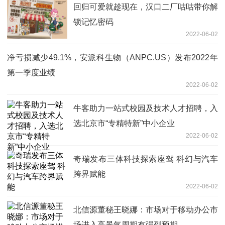
回归可爱就趁现在，汉口二厂咕咕带你解
锁记忆密码
2022-06-02
净亏损减少49.1%，安派科生物（ANPC.US）发布2022年
第一季度业绩
2022-06-02
牛客助力一站式校园及技术人才招聘，入
选北京市“专精特新”中小企业
2022-06-02
奇瑞发布三体科技探索座驾 科幻与汽车
跨界赋能
2022-06-02
北信源董秘王晓娜：市场对于移动办公市
场进入高景气周期有强烈预期