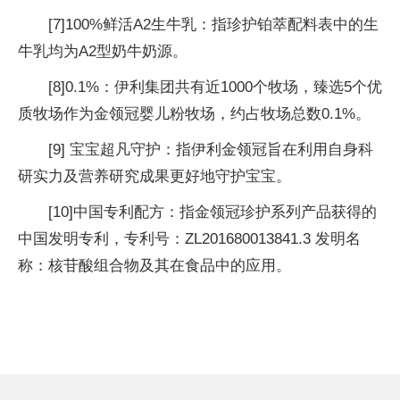
[7]100%鲜活A2生牛乳：指珍护铂萃配料表中的生
牛乳均为A2型奶牛奶源。
[8]0.1%：伊利集团共有
近1000个
牧场，臻选5个优
质
牧场作为金领冠婴儿粉
牧场，约占
牧场
总数0.1%。
[9] 宝宝超凡守护：指伊利金领冠旨在利用自身科
研实力及营养研究成果更好地守护宝宝。
[10]
中国专利配方：指金领冠珍护系列产品获得的
中国发明专利，专利号：ZL201680013841.3 发明名
称：核苷酸组合物及其在食品中的应用。