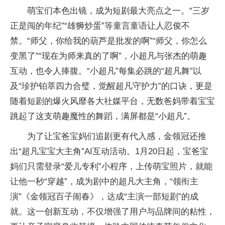
萌宝们本色出镜，成为短剧最大亮点之一。“三岁
正是闯的年纪”“雄狮炒蛋”等童言童语让人忍俊不
禁。“师父，你给我的葫芦是批发的啊”“师父，你怎么
变黑了”“现在为师来真的了啊”，小超凡与张杰的萌趣
互动，也令人捧腹。“小超凡”每集必跳的“超凡舞”以
及“珍护铂萃四力合璧，觉醒超凡守护力”的口诀，更是
随着短剧的爆火风靡各大社媒
平
台，无数爸妈带着宝宝
跳起了这支萌趣魔
性的舞蹈，满屏都是“小超凡”。
为了让宝爸宝妈们追剧更有代入感，金领冠还推
出“超凡宝宝大主角”AI互动活动。1月20日起，宝爸宝
妈们只需登录“爱儿专利”小程序，上传萌宝照片，就能
让他一秒“穿越”，成为剧中的超凡大主角，“领衔主
演”《金领冠百子闹春》，达成“主演一部短剧”的成
就。这一创新互动，不仅增强了用户与品牌间的粘
性，