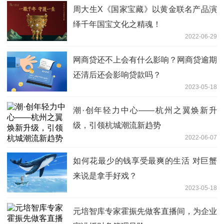
周大生X《国家宝藏》以黄金联名产品演
绎千年国宝文化之精魂！
2022-06-29
网商贷还不上会有什么影响？网商贷逾期
还清后还会影响贷款吗？
2023-05-18
潮·创年轻力中心——杭州之翼焕新升
级，引领杭城潮流新趋势
2022-06-07
如何花最少的钱享受最爽的生活 对巨蟹
来说是拿手好戏？
2023-05-18
元培智库专家霍振先做客直播间，为企业