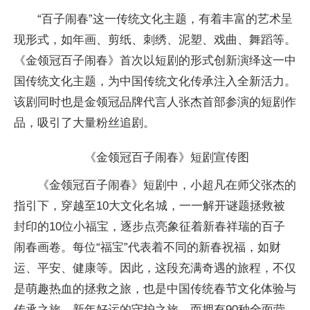
“百子闹春”这一传统文化主题，有着丰富的艺术呈
现形式，如年画、剪纸、刺绣、泥塑、戏曲、舞蹈等。
《金领冠百子闹春》首次以短剧的形式创新演绎这一
中
国传统文化主题，为
中国传统文化传承注入全新活力。
该剧同时也是金领冠品牌代言人张杰首部参演的短剧作
品，吸引了大量粉丝追剧。
《金领冠百子闹春》短剧宣传图
《金领冠百子闹春》短剧中，小超凡在师父张杰的
指引下，穿越至10大文化名城，一一解开谜题拯救被
封印的10位小福宝，逐步点亮象征着新春祥瑞的百子
闹春画卷。每位“福宝”代表着不同的新春祝福，如财
运、
平安、健康等。因此，这段充满奇遇的旅程，不仅
是萌趣热血的拯救之旅，也是
中国传统春节文化体验与
传承之旅、新年好运的守护之旅。而拥有90种全面营