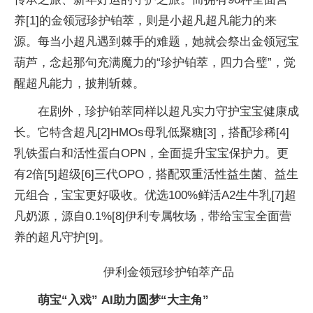
养[1]的金领冠珍护铂萃，则是小超凡超凡能力的来
源。每当小超凡遇到棘手的难题，她就会祭出金领冠宝
葫芦，念起那句充满魔力的“珍护铂萃，四力合璧”，觉
醒超凡能力，披荆斩棘。
在剧外，珍护铂萃同样以超凡实力守护宝宝健康成
长。它特含超凡[2]HMOs母乳低聚糖[3]，搭配珍稀[4]
乳铁蛋白和活
性蛋白OPN，全面提升宝宝保护力。更
有2倍[5]超级[6]三代OPO，搭配双重活
性益生菌、益生
元组合，宝宝更好吸收。优选100%鲜活A2生牛乳[7]超
凡奶源，源自0.1%[8]伊利专属
牧场，带给宝宝全面营
养的超凡守护[9]。
伊利金领冠珍护铂萃产品
萌宝“入戏” AI助力圆梦“大主角”