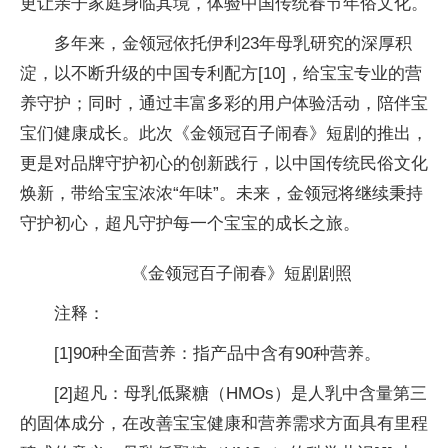
更让亲子家庭身临其境，体验
中国传统春节年俗文化。
多年来，金领冠依托伊利23年母乳研究的深厚积
淀，以不断升级的
中国专利配方[10]，给宝宝专业的营
养守护；同时，通过丰富多彩的用户体验活动，陪伴宝
宝们健康成长。此次《金领冠百子闹春》短剧的推出，
更是对品牌守护
初心的创新践行，以
中国传统民俗文化
焕新，带给宝宝浓浓“年味”。未来，金领冠将继续秉持
守护
初心，超凡守护每一个宝宝的成长之旅。
《金领冠百子闹春》短剧剧照
注释：
[1]90种全面营养：指产品中含有90种营养。
[2]超凡：母乳低聚糖（HMOs）是人乳中含量第三
的固体成分，在改善宝宝健康和营养需求方面具有里程