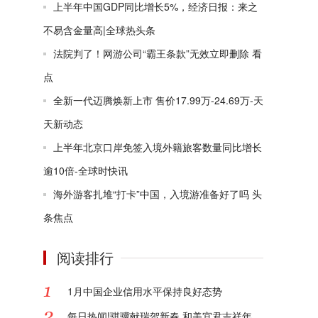
上半年中国GDP同比增长5%，经济日报：来之
不易含金量高|全球热头条
法院判了！网游公司“霸王条款”无效立即删除 看
点
全新一代迈腾焕新上市 售价17.99万-24.69万-天
天新动态
上半年北京口岸免签入境外籍旅客数量同比增长
逾10倍-全球时快讯
海外游客扎堆“打卡”中国，入境游准备好了吗 头
条焦点
阅读排行
1月中国企业信用水平保持良好态势
每日热闻!骐骥献瑞贺新春 和美宜君吉祥年