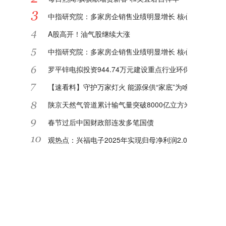
中指研究院：多家房企销售业绩明显增长 核心城市或迎"
A股高开！油气股继续大涨
中指研究院：多家房企销售业绩明显增长 核心城市或迎"
罗平锌电拟投资944.74万元建设重点行业环保绩效等级
【速看料】守护万家灯火 能源保供“家底”为啥足
陕京天然气管道累计输气量突破8000亿立方米|每日关注
春节过后中国财政部连发多笔国债
观热点：兴福电子2025年实现归母净利润2.08亿元 同比增