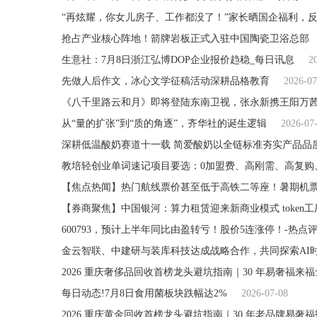
“再炫耀，你女儿房子、工作都没了！”家长晒国企福利，
抢占产业核心阵地！箭牌岩板正式入驻中国陶瓷卫浴总部
生意社：7月8日浙江弘博DOP企业报价趋稳_每日讯息
2
先做人后作文，冰心文学征稿活动深耕品格教育
2026-07
《八千里路云和月》即将登陆东南卫视，张永新携王阳万
从“量的扩张”到“质的角逐”，齐华社的诞生逻辑
2026-07
深耕低温酸奶赛道十一载 简爱酸奶以全链标准夯实产品品
教培轻创业单词速记项目要选：0加盟费、高刚需、高复购
【焦点热闻】热门航线票价甚至低于高铁二等座！暑期机
【券商聚焦】中国银河：算力租赁迎来新商业模式 token
600793，预计上半年同比由盈转亏！股价5连涨停！-热点
金云智联、中建研与装库科技达成战略合作，共同探索AI
每日动态!7月8日食用菌板块跌幅达2%
2026-07-08
2026 重庆黄金回收首榜龙头避坑指南｜30 年老品牌易奢