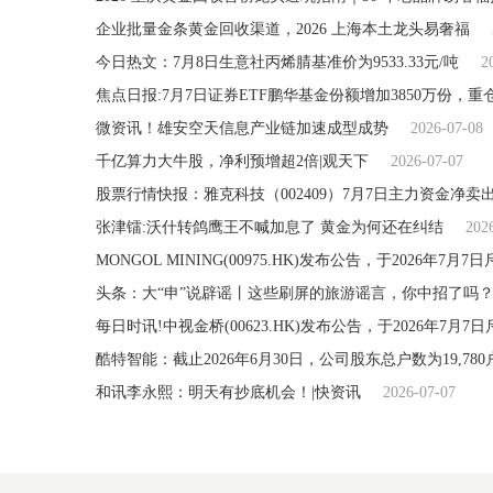
企业批量金条黄金回收渠道，2026 上海本土龙头易奢福
今日热文：7月8日生意社丙烯腈基准价为9533.33元/吨
2
微资讯！雄安空天信息产业链加速成型成势
2026-07-08
千亿算力大牛股，净利预增超2倍|观天下
2026-07-07
股票行情快报：雅克科技（002409）7月7日主力资金净卖出2
张津镭:沃什转鸽鹰王不喊加息了 黄金为何还在纠结
202
MONGOL MINING(00975.HK)发布公告，于2026年7月7
头条：大“申”说辟谣丨这些刷屏的旅游谣言，你中招了吗
每日时讯!中视金桥(00623.HK)发布公告，于2026年7月7日斥
酷特智能：截止2026年6月30日，公司股东总户数为19,780
和讯李永熙：明天有抄底机会！|快资讯
2026-07-07