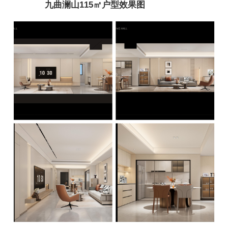
九曲澜山115㎡户型效果图