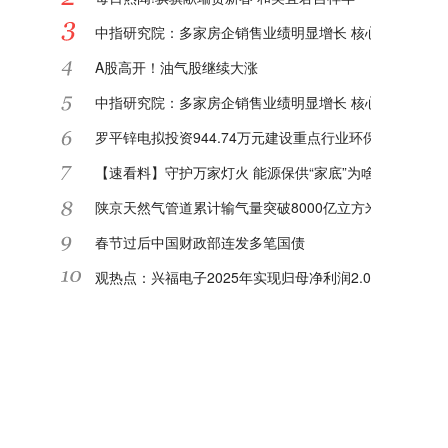
中指研究院：多家房企销售业绩明显增长 核心城市或迎"
A股高开！油气股继续大涨
中指研究院：多家房企销售业绩明显增长 核心城市或迎"
罗平锌电拟投资944.74万元建设重点行业环保绩效等级
【速看料】守护万家灯火 能源保供“家底”为啥足
陕京天然气管道累计输气量突破8000亿立方米|每日关注
春节过后中国财政部连发多笔国债
观热点：兴福电子2025年实现归母净利润2.08亿元 同比增