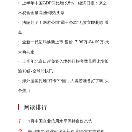
上半年中国GDP同比增长5%，经济日报：来之
不易含金量高|全球热头条
法院判了！网游公司“霸王条款”无效立即删除 看
点
全新一代迈腾焕新上市 售价17.99万-24.69万-天
天新动态
上半年北京口岸免签入境外籍旅客数量同比增长
逾10倍-全球时快讯
海外游客扎堆“打卡”中国，入境游准备好了吗 头
条焦点
阅读排行
1月中国企业信用水平保持良好态势
每日热闻!骐骥献瑞贺新春 和美宜君吉祥年