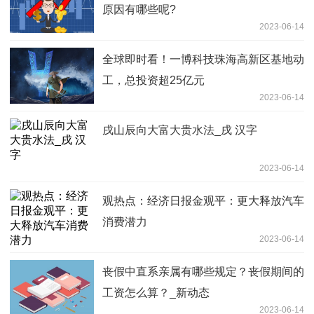
原因有哪些呢?
2023-06-14
全球即时看！一博科技珠海高新区基地动
工，总投资超25亿元
2023-06-14
戌山辰向大富大贵水法_戌 汉字
2023-06-14
观热点：经济日报金观平：更大释放汽车
消费潜力
2023-06-14
丧假中直系亲属有哪些规定？丧假期间的
工资怎么算？_新动态
2023-06-14