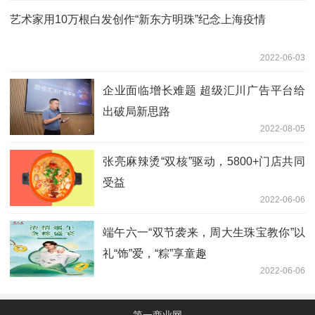
艺术家用10万根白发创作“新东方明珠”纪念上海疫情
2022-06-03
企业面临增长难题 超级汇川广告平台给
出破局新思路
2022-08-05
张亮麻辣烫“双核”驱动，5800+门店共同
受益
2022-06-06
端午六一“双节袭来，周大生珠宝教你”以
礼“饰”爱，“粽”享童趣
2022-06-06
第一商业网