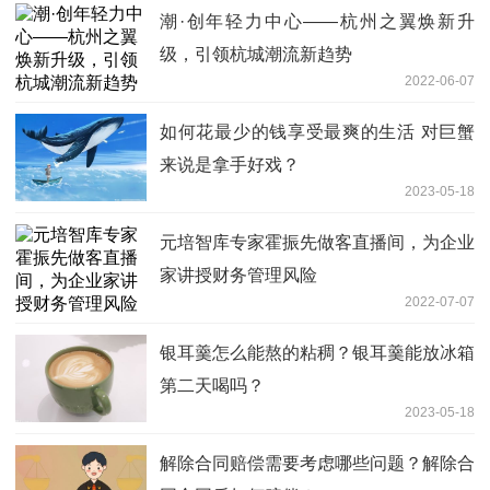
潮·创年轻力中心——杭州之翼焕新升
级，引领杭城潮流新趋势
2022-06-07
如何花最少的钱享受最爽的生活 对巨蟹
来说是拿手好戏？
2023-05-18
元培智库专家霍振先做客直播间，为企业
家讲授财务管理风险
2022-07-07
银耳羹怎么能熬的粘稠？银耳羹能放冰箱
第二天喝吗？
2023-05-18
解除合同赔偿需要考虑哪些问题？解除合