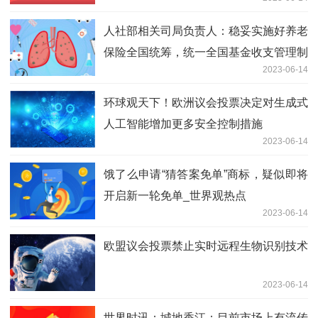
人社部相关司局负责人：稳妥实施好养老
保险全国统筹，统一全国基金收支管理制
2023-06-14
度 新动态
环球观天下！欧洲议会投票决定对生成式
人工智能增加更多安全控制措施
2023-06-14
饿了么申请“猜答案免单”商标，疑似即将
开启新一轮免单_世界观热点
2023-06-14
欧盟议会投票禁止实时远程生物识别技术
2023-06-14
世界时讯：城地香江：目前市场上有流传