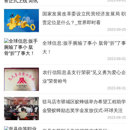
2023-09-05
国家发展改革委设立民营经济发展局 职
责定位是什么？_世界即时看
2023-09-05
全球信息:扳手腕输了事小 肱骨“折”了事
大！
2023-09-01
​农行信阳息县支行荣获“见义勇为爱心企
业”荣誉称号
2023-08-31
驻马店市驿城区蚁蜂镇举办希望工程助学
金暨蚁蜂励志奖学金发放仪式-环球关注
2023-08-30