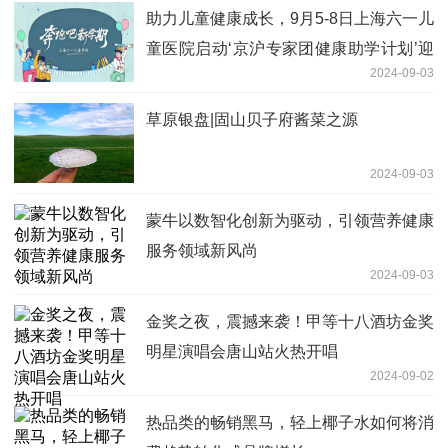
助力儿童健康成长，9月5-8日上海六一儿
童医院启动‘京沪专家团健康助学计划’迎
2024-09-03
新学期！
草原银盘|固山贝子府酱菜之源
2024-09-03
蒙牛以数智化创新为驱动，引领营养健康
服务领域新风尚
2024-09-03
金奖之夜，震撼来袭！甲等十八酒坊金奖
明星演唱会唐山站火热开唱
2024-09-02
热品类的畅销黑马，轻上椰子水如何将消