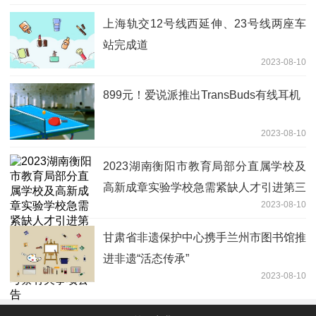
上海轨交12号线西延伸、23号线两座车
站完成道
2023-08-10
899元！爱说派推出TransBuds有线耳机
2023-08-10
2023湖南衡阳市教育局部分直属学校及
高新成章实验学校急需紧缺人才引进第三
2023-08-10
批资格复审结果、体检结果、考察对象名
单及考察有关事项公告
甘肃省非遗保护中心携手兰州市图书馆推
进非遗“活态传承”
2023-08-10