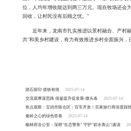
位，人均年增收能达到两三万元。现在牧场还会
回收，让村民没有后顾之忧。”
近年来，龙南市扎实推进以景村融合、产村融
共”和美乡村建设，有力有效推进乡村全面振兴，已
关键词：
江西龙南
新型科技
智慧农场
特色
踏石留印 抓铁有痕
2025-07-14
交流观摩谋思路 借鉴提升促发展-微头条
2025-07-14
焦点观察：宝鸡市陈仓区：百车齐发！百家旅行商深度踩
秦岭之心的绿色答卷
2025-07-14
榆林府谷公安：深耕“生态警务” 守护“碧水青山”|速读
20