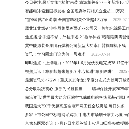
今日关注:暑期文旅“热浪”来袭 旅游相关企业一年新增16.4
智能电冰箱新国标发布 全国现存冰箱相关企业超1.1万家
“雪糕刺客”正退潮 全国雪糕相关企业超4.3万家
2025-07-
黑龙江龙煤矿业控股集团鸡西矿业公司又一智能化综采工作
焦点播报:手速不够，外挂来凑？“抢单神器”暗藏陷阱需警
冀中能源装备集团石煤机公司新型大功率四臂掘锚机下线
资讯：学习困难门诊为何一号难求
2025-07-14
即时焦点：上海电力：2025年1-6月光伏发电完成38.17亿千
视焦点讯！减肥却越来越肥？小心掉进“减肥陷阱”
2025-
最新资讯:8.47GW！重庆2025年第3季度分布式光伏可开
总分联动践初心 服务为民显担当 ——瑞华保险开展2025年
前沿资讯!世界最大盐穴压缩空气储能电站换热器基础顺利
我国最大750千伏超高压输电环网工程全线贯通|每日头条
多家上市公司中标电网采购项目 电力市场增长潜力尽显 当
京豫名医双会诊！7月17日李翠英博士+7月19日鲁桦教授