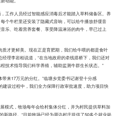
兴新动能。
洒，工作人员经过智能感应消毒后才能踏入草料储备区。养
，每个牛栏里还安装了隐藏式音响，可以给牛播放舒缓音
缓音乐、吃着营养套餐、享受降温淋浴的肉牛，早已过上
肉质才更鲜美。现在正是育肥期，我们给牛喂的都是食叶
总经理李岩柏说道，“在当地政府的牵线搭桥下，我们还对
程技术指导我们科学养殖，辅助监测牛群生长状态。”
体带来17万元的分红。”临塘乡党委书记谢登十分感
目的建设过程中，我们全力保障行政审批速度，助力项目快
的发展模式，牧场每年会给村集体分红，并为村民提供草料加
的新路径。“目前牧场已经为周边村庄提供了50多个就业岗