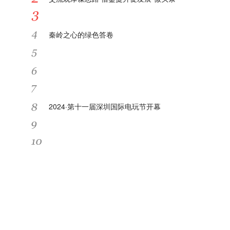
焦点观察：宝鸡市陈仓区：百车齐发！百家旅行
秦岭之心的绿色答卷
商深度踩线，只为这条王牌自驾路！
榆林府谷公安：深耕“生态警务” 守护“碧水青山”|
速读
多家上市公司中标电网采购项目 电力市场增长潜
力尽显 当前看点
环球快看点丨最高700倍！日本镰谷市井水被检
2024·第十一届深圳国际电玩节开幕
出有机氟化物超标
全球微动态丨入境游持续火热 广州白云机场日均
进境旅客约2万人次
对标气电碳排放水平 中国推动煤电领域低碳化改
造