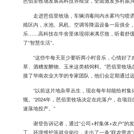
芭佰里牧场发展高科技养殖业，全面激发乡村振
走进芭佰里牧场，车辆消毒间内水雾均匀喷
殖区内，水池、风机、空调等降温设备一应俱全
乐……高科技在牛舍里体现得淋漓尽致，听着舒
了“智慧生活”。
“这些牛每天至少要听两小时音乐，心情好了
草、酒糟发酵物、玉米这类精饲料。”芭佰里牧场
接了华南农业大学的专家团队，他们会定期通过远
“以前这片地杂草丛生，现在每年却能给村集
慨。“2024年，芭佰里牧场决定在此落户，在项
速落地投产。”
谢登告诉记者，通过“公司+村集体+农户”
工、环境维护等就业岗位，走出了一条“联农带农”