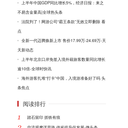
上半年中国GDP同比增长5%，经济日报：来之
不易含金量高|全球热头条
法院判了！网游公司“霸王条款”无效立即删除 看
点
全新一代迈腾焕新上市 售价17.99万-24.69万-天
天新动态
上半年北京口岸免签入境外籍旅客数量同比增长
逾10倍-全球时快讯
海外游客扎堆“打卡”中国，入境游准备好了吗 头
条焦点
阅读排行
踏石留印 抓铁有痕
交流观摩谋思路 借鉴提升促发展-微头条