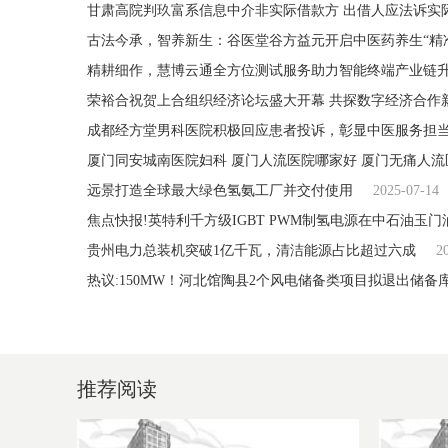
甘肃高院判玖富系信息中介非实际借款方 出借人应法诉实
古法今承，智养新生：谷医堂谷方益元开启中医药养生“精
精耕细作，慧博云通全方位测试服务助力智能终端产业链
荣裕合祝贺上合组织经济论坛盛大开幕 共探数字经济合作
成都经方堂男科医院积极回应患者投诉，彰显中医服务担
厦门同安城南医院妇科 厦门人流医院哪家好 厦门无痛人流
远景打造全球最大绿色氢氨工厂并交付使用
2025-07-14
焦点快报!英特利千方级IGBT PWM制氢电源在中石油玉
贵州电力总装机突破1亿千瓦，清洁能源占比超过六成
2
热议:150MW！河北馆陶县2个风电储备类项目拟退出储备
推荐阅读